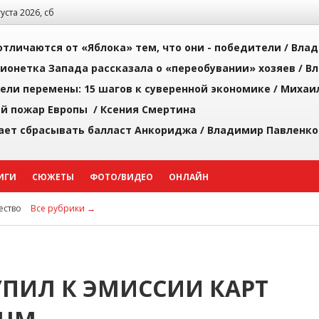
густа 2026, сб
тличаются от «Яблока» тем, что они - победители /
Влад
ионетка Запада рассказала о «переобувании» хозяев /
Вл
рели перемены: 15 шагов к суверенной экономике /
Михаи
й пожар Европы /
Ксения Смертина
ает сбрасывать балласт Анкориджа /
Владимир Павленко
ИГИ
СЮЖЕТЫ
ФОТО/ВИДЕО
ОНЛАЙН
ство
Все рубрики →
УПИЛ К ЭМИССИИ КАРТ