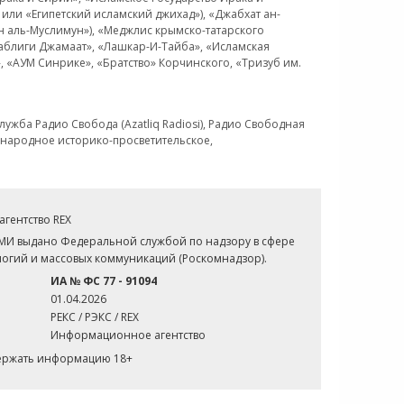
или «Египетский исламский джихад»), «Джабхат ан-
н аль-Муслимун»), «Меджлис крымско-татарского
Таблиги Джамаат», «Лашкар-И-Тайба», «Исламская
 «АУМ Синрике», «Братство» Корчинского, «Тризуб им.
ужба Радио Свобода (Azatliq Radiosi), Радио Свободная
ждународное историко-просветительское,
гентство REX
СМИ выдано Федеральной службой по надзору в сфере
огий и массовых коммуникаций (Роскомнадзор).
ИА № ФС 77 - 91094
01.04.2026
РЕКС / РЭКС / REX
Информационное агентство
держать информацию 18+