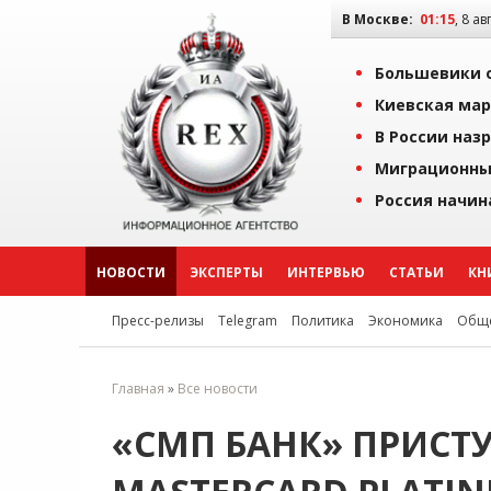
В Москве:
01:15
, 8 ав
Большевики о
Киевская мар
В России наз
Миграционны
Россия начин
НОВОСТИ
ЭКСПЕРТЫ
ИНТЕРВЬЮ
СТАТЬИ
КН
Пресс-релизы
Telegram
Политика
Экономика
Обще
Главная
»
Все новости
«СМП БАНК» ПРИСТ