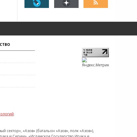
СТВО
нологий
.
 сектор», «Азов» (батальон «Азов», полк «Азов»),
рака и Сирии», «Исламское Государство Ирака и