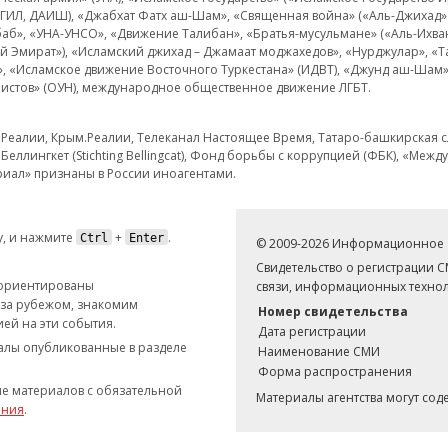
 ИГИЛ, ДАИШ), «Джабхат Фатх аш-Шам», «Священная война» («Аль-Джихад» 
аб», «УНА-УНСО», «Движение Талибан», «Братья-мусульмане» («Аль-Ихва
кий Эмират»), «Исламский джихад – Джамаат моджахедов», «Нурджулар», «
», «Исламское движение Восточного Туркестана» (ИДВТ), «Джунд аш-Шам»,
истов» (ОУН), международное общественное движение ЛГБТ.
з.Реалии, Крым.Реалии, Телеканал Настоящее Время, Татаро-башкирская сл
Беллингкет (Stichting Bellingcat), Фонд борьбы с коррупцией (ФБК), «Ме
иал» признаны в России иноагентами.
, и нажмите
+
.
Ctrl
Enter
© 2009-2026 Информационное а
Свидетельство о регистрации 
 ориентированы
связи, информационных технол
 за рубежом, знакомим
Номер свидетельства
ей на эти события.
Дата регистрации
иалы опубликованные в разделе
Наименование СМИ
Форма распространения
е материалов с обязательной
Материалы агентства могут со
ания
.