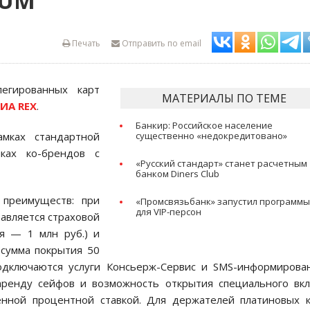
NUM
Печать
Отправить по email
егированных карт
МАТЕРИАЛЫ ПО ТЕМЕ
ИА REX
.
Банкир: Российское население
амках стандартной
существенно «недокредитовано»
ках ко-брендов с
«Русский стандарт» станет расчетным
банком Diners Club
 преимуществ: при
«Промсвязьбанк» запустил программ
для VIP-персон
авляется страховой
ия — 1 млн руб.) и
(сумма покрытия 50
подключаются услуги Консьерж-Сервис и SMS-информирова
аренду сейфов и возможность открытия специального вк
нной процентной ставкой. Для держателей платиновых 