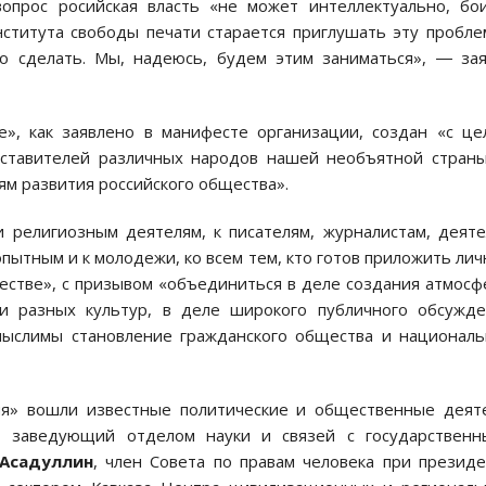
прос росийская власть «не может интеллектуально, бо
нститута свободы печати старается приглушать эту пробле
то сделать. Мы, надеюсь, будем этим заниматься», ― за
е», как заявлено в манифесте организации, создан «с ц
дставителей различных народов нашей необъятной стран
ям развития российского общества».
 религиозным деятелям, к писателям, журналистам, деят
опытным и к молодежи, ко всем тем, кто готов приложить ли
естве», с призывом «объединиться в деле создания атмос
 разных культур, в деле широкого публичного обсужде
ыслимы становление гражданского общества и национал
сия» вошли известные политические и общественные деят
 заведующий отделом науки и связей с государственн
Асадуллин
, член Совета по правам человека при презид