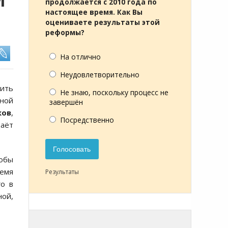
М
продолжается с 2010 года по
настоящее время. Как Вы
оцениваете результаты этой
реформы?
На отлично
Неудовлетворительно
ить
Не знаю, поскольку процесс не
вной
завершён
ков
,
Посредственно
даёт
Голосовать
тобы
ремя
Результаты
го в
ной,