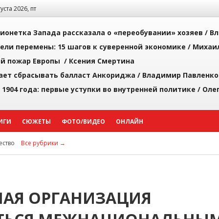
густа 2026, пт
ионетка Запада рассказала о «переобувании» хозяев /
Вл
рели перемены: 15 шагов к суверенной экономике /
Михаи
й пожар Европы /
Ксения Смертина
ает сбрасывать балласт Анкориджа /
Владимир Павленко
 1904 года: первые уступки во внутренней политике /
Оле
ИГИ
СЮЖЕТЫ
ФОТО/ВИДЕО
ОНЛАЙН
ство
Все рубрики →
НАЯ ОРГАНИЗАЦИЯ