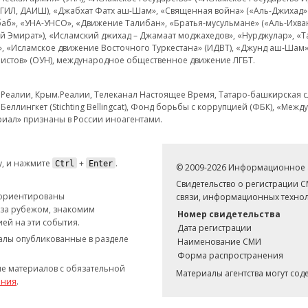
 ИГИЛ, ДАИШ), «Джабхат Фатх аш-Шам», «Священная война» («Аль-Джихад» 
аб», «УНА-УНСО», «Движение Талибан», «Братья-мусульмане» («Аль-Ихва
кий Эмират»), «Исламский джихад – Джамаат моджахедов», «Нурджулар», «
», «Исламское движение Восточного Туркестана» (ИДВТ), «Джунд аш-Шам»,
истов» (ОУН), международное общественное движение ЛГБТ.
з.Реалии, Крым.Реалии, Телеканал Настоящее Время, Татаро-башкирская сл
Беллингкет (Stichting Bellingcat), Фонд борьбы с коррупцией (ФБК), «Ме
иал» признаны в России иноагентами.
, и нажмите
+
.
Ctrl
Enter
© 2009-2026 Информационное а
Свидетельство о регистрации 
 ориентированы
связи, информационных технол
 за рубежом, знакомим
Номер свидетельства
ей на эти события.
Дата регистрации
иалы опубликованные в разделе
Наименование СМИ
Форма распространения
е материалов с обязательной
Материалы агентства могут со
ания
.