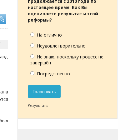
продолжается с 2010 года по
настоящее время. Как Вы
оцениваете результаты этой
реформы?
На отлично
Е
Неудовлетворительно
гард
Не знаю, поскольку процесс не
завершён
Посредственно
тана
Голосовать
ется
Результаты
 был