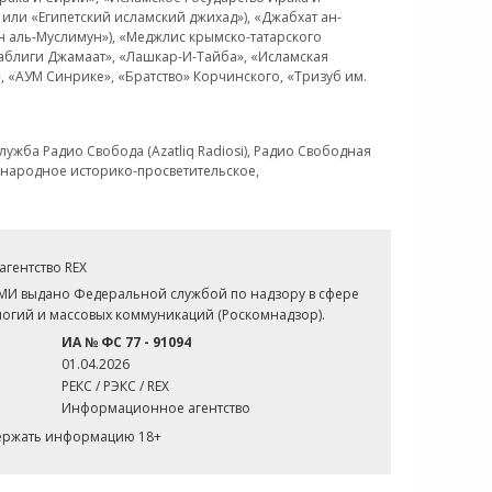
или «Египетский исламский джихад»), «Джабхат ан-
н аль-Муслимун»), «Меджлис крымско-татарского
Таблиги Джамаат», «Лашкар-И-Тайба», «Исламская
 «АУМ Синрике», «Братство» Корчинского, «Тризуб им.
ужба Радио Свобода (Azatliq Radiosi), Радио Свободная
ждународное историко-просветительское,
гентство REX
СМИ выдано Федеральной службой по надзору в сфере
огий и массовых коммуникаций (Роскомнадзор).
ИА № ФС 77 - 91094
01.04.2026
РЕКС / РЭКС / REX
Информационное агентство
держать информацию 18+