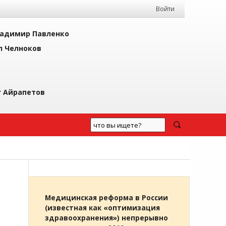
Войти
адимир Павленко
л Челноков
г Айрапетов
Медицинская реформа в России
(известная как «оптимизация
здравоохранения») непрерывно