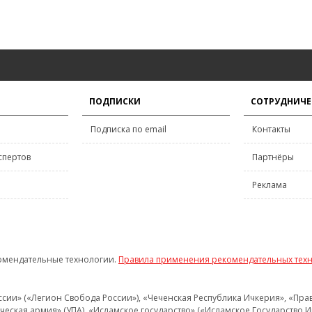
ПОДПИСКИ
СОТРУДНИЧЕ
Подписка по email
Контакты
спертов
Партнёры
Реклама
омендательные технологии.
Правила применения рекомендательных тех
и» («Легион Свобода России»), «Чеченская Республика Ичкерия», «Правый
еская армия» (УПА), «Исламское государство» («Исламское Государство И