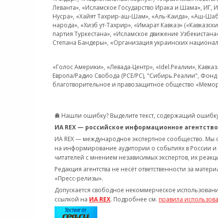
Леванта», «Исламское Государство Ирака и Шама», ИГ,
Нусра», «Хайят Тахрир-аш-Шам», «Аль-Каида», «Аш-Шаб
народа», «Хизб ут-Тахрир», «Имарат Кавказ» («Кавказс
партия Туркестана», «Исламское движение Узбекистана
Степана Бандеры», «Организация украинских национал
«Голос Америки», «Левада-Центр», «Idel.Реалии», Кавка
Европа/Радио Свобода (PCE/PC), "Сибирь.Реалии", Фонд 
благотворительное и правозащитное общество «Мемор
Нашли ошибку? Выделите текст, содержащий ошибку
ИА REX — российское информационное агентство
ИА REX — международное экспертное сообщество. Мы
на информирование аудитории о событиях в России и
читателей с мнением независимых экспертов, их реакци
Редакция агентства не несёт ответственности за матер
«Пресс-релизы».
Допускается свободное некоммерческое использовани
ссылкой на
ИА REX
. Подробнее см.
правила использов