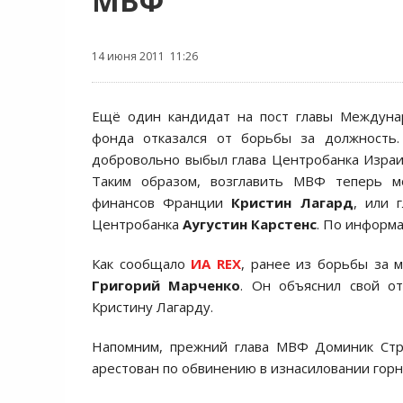
МВФ
14 июня 2011 11:26
Ещё один кандидат на пост главы Междуна
фонда отказался от борьбы за должность.
добровольно выбыл глава Центробанка Изра
Таким образом, возглавить МВФ теперь м
финансов Франции
Кристин Лагард
, или 
Центробанка
Аугустин Карстенс
. По информ
Как сообщало
ИА REX
, ранее из борьбы за 
Григорий Марченко
. Он объяснил свой от
Кристину Лагарду.
Напомним, прежний глава МВФ Доминик Строс
арестован по обвинению в изнасиловании горн