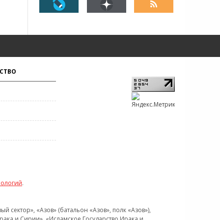
СТВО
нологий
.
 сектор», «Азов» (батальон «Азов», полк «Азов»),
рака и Сирии», «Исламское Государство Ирака и