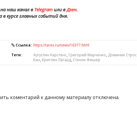
на наш канал в
Telegram
или в
Дзен
.
а в курсе главных событий дня.
Ссылка:
https://iarex.ru/news/16377.html
Теги:
Аугустин Карстенс
,
Григорий Марченко
,
Доминик Строс
Кан
,
Кристин Лагард
,
Стэнли Фишер
ить коментарий к данному материалу отключена.