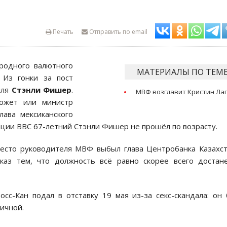
Печать
Отправить по email
родного валютного
МАТЕРИАЛЫ ПО ТЕМ
 Из гонки за пост
иля
Стэнли Фишер
.
МВФ возглавит Кристин Ла
ожет или министр
глава мексиканского
ации BBC 67-летний Стэнли Фишер не прошёл по возрасту.
место руководителя МВФ выбыл глава Центробанка Казахс
каз тем, что должность всё равно скорее всего достан
с-Кан подал в отставку 19 мая из-за секс-скандала: он
ичной.