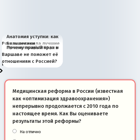
Анатомия уступки: как
Россия потеряла лучшие
Большевики
Киевская марионетка
В России назрели
Миграционный пожар
Россия начинает
Россия зимой 1904
Русская нация вчера и
Почему правый крах в
рыбопромысловые
отличаются от «Яблока»
Запада рассказала о
перемены: 15 шагов к
Европы
сбрасывать балласт
года: первые уступки во
сегодня
Варшаве не поможет её
районы Баренцева
тем, что они -
«переобувании» хозяев
суверенной экономике
Анкориджа
внутренней политике
отношениям с Россией?
моря
победители
Медицинская реформа в России (известная
как «оптимизация здравоохранения»)
непрерывно продолжается с 2010 года по
настоящее время. Как Вы оцениваете
результаты этой реформы?
На отлично