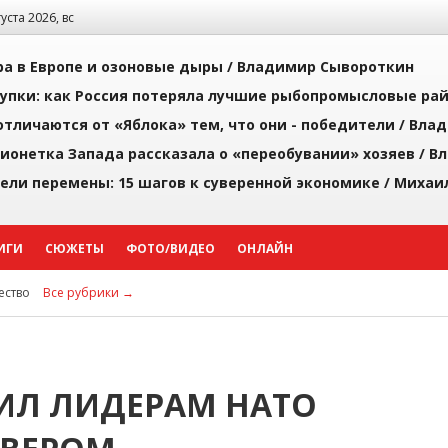
густа 2026, вс
а в Европе и озоновые дыры /
Владимир Сывороткин
упки: как Россия потеряла лучшие рыбопромысловые ра
тличаются от «Яблока» тем, что они - победители /
Влад
ионетка Запада рассказала о «переобувании» хозяев /
Вл
рели перемены: 15 шагов к суверенной экономике /
Михаи
ИГИ
СЮЖЕТЫ
ФОТО/ВИДЕО
ОНЛАЙН
ство
Все рубрики →
ИЛ ЛИДЕРАМ НАТО