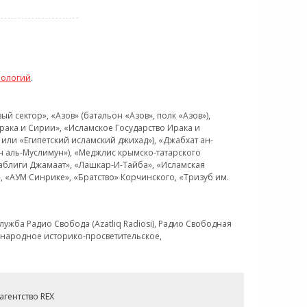
нологий
.
 сектор», «Азов» (батальон «Азов», полк «Азов»),
рака и Сирии», «Исламское Государство Ирака и
или «Египетский исламский джихад»), «Джабхат ан-
н аль-Муслимун»), «Меджлис крымско-татарского
Таблиги Джамаат», «Лашкар-И-Тайба», «Исламская
 «АУМ Синрике», «Братство» Корчинского, «Тризуб им.
ужба Радио Свобода (Azatliq Radiosi), Радио Свободная
ждународное историко-просветительское,
гентство REX