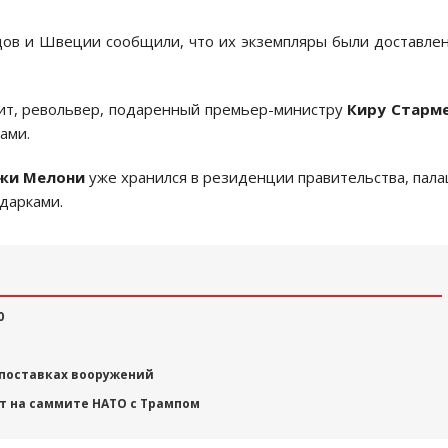
ов и Швеции сообщили, что их экземпляры были доставле
рит, револьвер, подаренный премьер-министру
Киру Старм
ами.
жи Мелони
уже хранился в резиденции правительства, пал
дарками.
0
 поставках вооружений
ет на саммите НАТО с Трампом