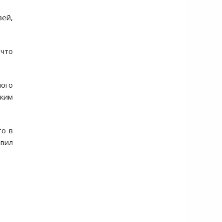
зей,
 что
ного
ским
то в
авил