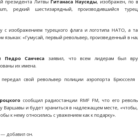
ией президента Литвы
Гитанаса Науседы
, изображен, по 
num, редкий шестизарядный, производившийся турец
у с изображением турецкого флага и логотипа НАТО, а т
ом языках: «Гумусай, первый револьвер, произведенный в н
ии
Педро Санчеса
заявил, что всем лидерам был вру
ованы их имена.
передал свой револьвер полиции аэропорта Брюсселя 
роцкого
сообщил радиостанции RMF FM, что его револь
 Варшавы и будет храниться в надлежащем месте, «чтобы,
тобы к нему относились с уважением как к подарку».
 — добавил он.