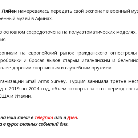
р Ляйен
намеревалась передать свой экспонат в военный му
оенный музей в Афинах.
в основном сосредоточена на полуавтоматических моделях,
ия.
оникли на европейский рынок гражданского огнестрель
дробовики и бросая вызов старым итальянским и бельгий
более дорогим спортивным и служебным оружием.
анизации Small Arms Survey, Турция занимала третье мес
д с 2019 по 2024 год, объем экспорта за этот период сост
 США и Италии.
на наш канал в
Telegram
или в
Дзен
.
а в курсе главных событий дня.