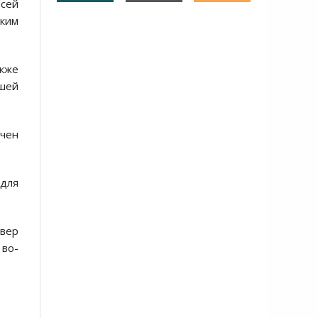
всей
ким
акже
ашей
чен
для
вер
 во-