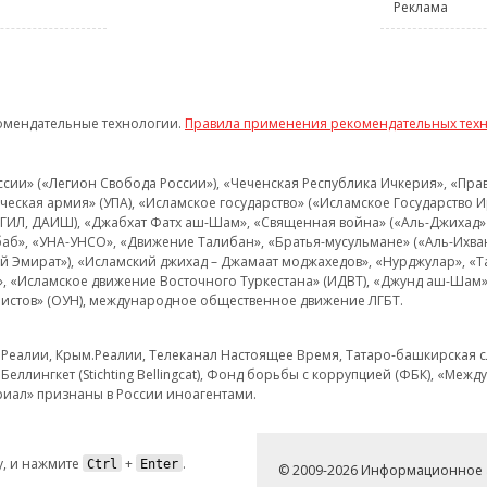
Реклама
омендательные технологии.
Правила применения рекомендательных тех
и» («Легион Свобода России»), «Чеченская Республика Ичкерия», «Правый
еская армия» (УПА), «Исламское государство» («Исламское Государство И
 ИГИЛ, ДАИШ), «Джабхат Фатх аш-Шам», «Священная война» («Аль-Джихад» 
аб», «УНА-УНСО», «Движение Талибан», «Братья-мусульмане» («Аль-Ихва
кий Эмират»), «Исламский джихад – Джамаат моджахедов», «Нурджулар», «
», «Исламское движение Восточного Туркестана» (ИДВТ), «Джунд аш-Шам»,
истов» (ОУН), международное общественное движение ЛГБТ.
з.Реалии, Крым.Реалии, Телеканал Настоящее Время, Татаро-башкирская сл
Беллингкет (Stichting Bellingcat), Фонд борьбы с коррупцией (ФБК), «Ме
иал» признаны в России иноагентами.
, и нажмите
+
.
Ctrl
Enter
© 2009-2026 Информационное а