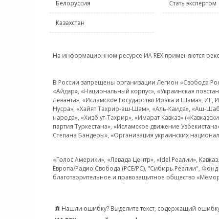
Белоруссия
Стать экспертом
Казахстан
На информационном ресурсе ИА REX применяются рек
В России запрещены организации Легион «Свобода Росси
«Айдар», «Национальный корпус», «Украинская повстанч
Леванта», «Исламское Государство Ирака и Шама», ИГ,
Нусра», «Хайят Тахрир-аш-Шам», «Аль-Каида», «Аш-Шаб
народа», «Хизб ут-Тахрир», «Имарат Кавказ» («Кавказс
партия Туркестана», «Исламское движение Узбекистана
Степана Бандеры», «Организация украинских национал
«Голос Америки», «Левада-Центр», «Idel.Реалии», Кавка
Европа/Радио Свобода (PCE/PC), "Сибирь.Реалии", Фонд 
благотворительное и правозащитное общество «Мемор
Нашли ошибку? Выделите текст, содержащий ошибку