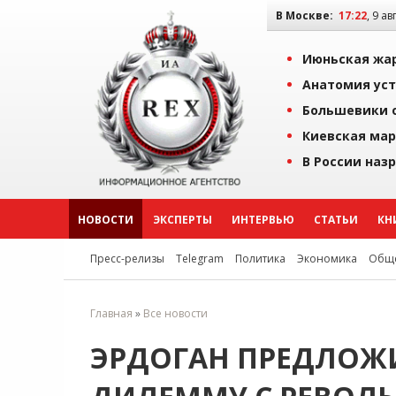
В Москве:
17:22
, 9 ав
Июньская жар
Анатомия уст
Большевики о
Киевская мар
В России наз
НОВОСТИ
ЭКСПЕРТЫ
ИНТЕРВЬЮ
СТАТЬИ
КН
Пресс-релизы
Telegram
Политика
Экономика
Обще
Главная
»
Все новости
ЭРДОГАН ПРЕДЛОЖ