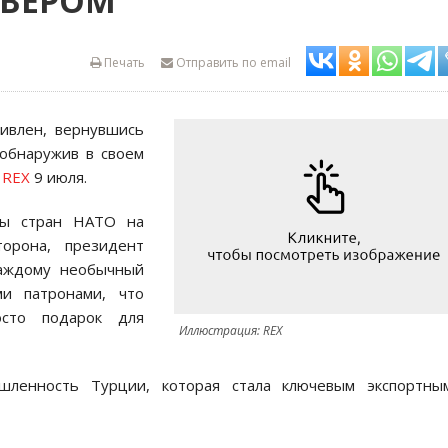
ЬВЕРОМ
Печать
Отправить по email
ивлен, вернувшись
обнаружив в своем
т
REX
9 июля.
ры стран НАТО на
орона, президент
каждому необычный
и патронами, что
сто подарок для
Иллюстрация: REX
шленность Турции, которая стала ключевым экспортны