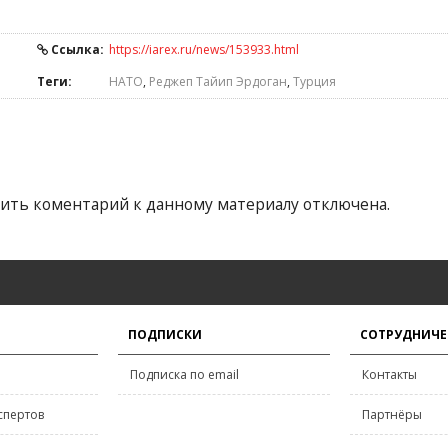
Ссылка:
https://iarex.ru/news/153933.html
Теги:
НАТО
,
Реджеп Тайип Эрдоган
,
Турция
ить коментарий к данному материалу отключена.
ПОДПИСКИ
СОТРУДНИЧЕ
Подписка по email
Контакты
спертов
Партнёры