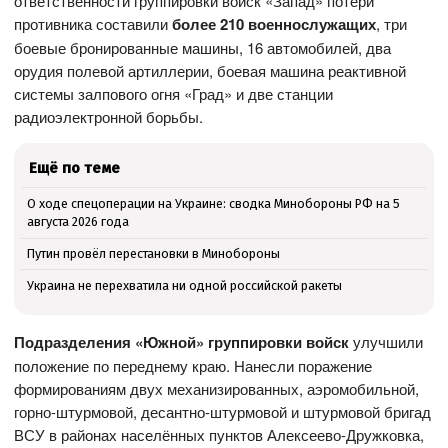
ответственности группировки войск «Запад» потери
противника составили
более 210 военнослужащих
, три
боевые бронированные машины, 16 автомобилей, два
орудия полевой артиллерии, боевая машина реактивной
системы залпового огня «Град» и две станции
радиоэлектронной борьбы.
Ещё по теме
О ходе спецоперации на Украине: сводка Минобороны РФ на 5
августа 2026 года
Путин провёл перестановки в Минобороны
Украина не перехватила ни одной российской ракеты
Подразделения «Южной» группировки войск
улучшили
положение по переднему краю. Нанесли поражение
формированиям двух механизированных, аэромобильной,
горно-штурмовой, десантно-штурмовой и штурмовой бригад
ВСУ в районах населённых пунктов Алексеево-Дружковка,