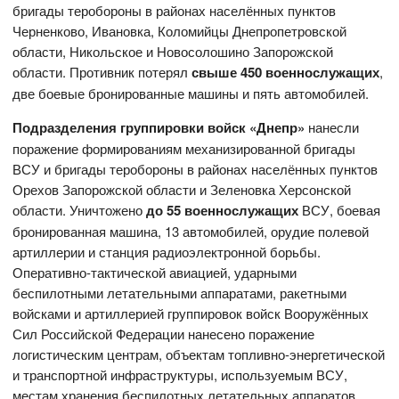
бригады теробороны в районах населённых пунктов
Черненково, Ивановка, Коломийцы Днепропетровской
области, Никольское и Новосолошино Запорожской
области. Противник потерял
свыше 450 военнослужащих
,
две боевые бронированные машины и пять автомобилей.
Подразделения группировки войск «Днепр»
нанесли
поражение формированиям механизированной бригады
ВСУ и бригады теробороны в районах населённых пунктов
Орехов Запорожской области и Зеленовка Херсонской
области. Уничтожено
до 55 военнослужащих
ВСУ, боевая
бронированная машина, 13 автомобилей, орудие полевой
артиллерии и станция радиоэлектронной борьбы.
Оперативно-тактической авиацией, ударными
беспилотными летательными аппаратами, ракетными
войсками и артиллерией группировок войск Вооружённых
Сил Российской Федерации нанесено поражение
логистическим центрам, объектам топливно-энергетической
и транспортной инфраструктуры, используемым ВСУ,
местам хранения беспилотных летательных аппаратов