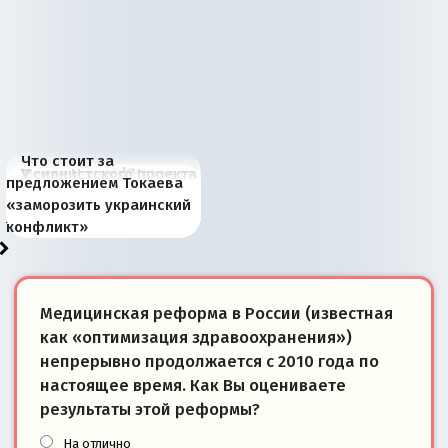
Что стоит за
В России назрели
Миграционный пожар
Россия начинает
Россия зимой 1904
Русская нация вчера и
Почему правый крах в
Место Науру / Науэро в
У сионистского проекта
предложением Токаева
перемены: 15 шагов к
Европы
сбрасывать балласт
года: первые уступки во
сегодня
Варшаве не поможет её
современной истории
появилось украинское
«заморозить украинский
суверенной экономике
Анкориджа
внутренней политике
отношениям с Россией?
Южной Осетии
измерение
конфликт»
Медицинская реформа в России (известная
как «оптимизация здравоохранения»)
непрерывно продолжается с 2010 года по
настоящее время. Как Вы оцениваете
результаты этой реформы?
На отлично