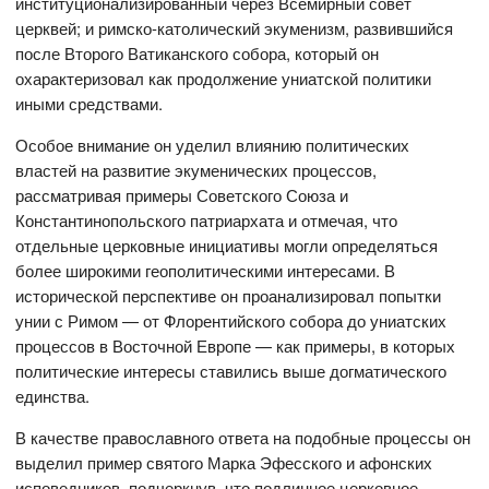
институционализированный через Всемирный совет
церквей; и римско-католический экуменизм, развившийся
после Второго Ватиканского собора, который он
охарактеризовал как продолжение униатской политики
иными средствами.
Особое внимание он уделил влиянию политических
властей на развитие экуменических процессов,
рассматривая примеры Советского Союза и
Константинопольского патриархата и отмечая, что
отдельные церковные инициативы могли определяться
более широкими геополитическими интересами. В
исторической перспективе он проанализировал попытки
унии с Римом — от Флорентийского собора до униатских
процессов в Восточной Европе — как примеры, в которых
политические интересы ставились выше догматического
единства.
В качестве православного ответа на подобные процессы он
выделил пример святого Марка Эфесского и афонских
исповедников, подчеркнув, что подлинное церковное