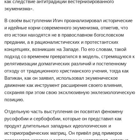
как следствие антитрадиции вестернизированного
экуменизма».
В своём выступлении Игич проанализировал исторические
и идейные корни современного экуменизма, отметив, что
его истоки находятся не в православном богословском
предании, а в рационалистических и протестантских
концепциях, возникших на Западе. По его словам, такой
подход со временем превратился в модель, стремящуюся к
релятивизации догматических различий и постепенному
отходу от традиционного христианского учения, тогда как
Ватикан, как он заявил, использовал экуменическое
движение как инструмент расширения своего влияния,
сохраняя при этом свою эксклюзивную экклезиологическую
позицию.
Отдельную часть выступления он посвятил феномену
русофобии и сербофобии, которые он представил как
продукт длительных западных идеологических и
историографических матриц. Он привёл ряд примеров
пересмотра истории и современных нарративов, которые,