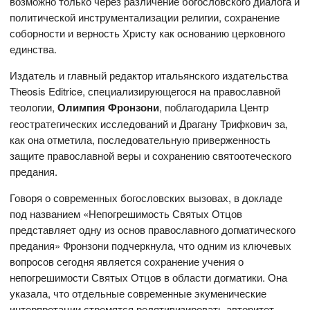
возможно только через различение богословского диалога и
политической инструментализации религии, сохранение
соборности и верность Христу как основанию церковного
единства.
Издатель и главный редактор итальянского издательства
Theosis Editrice, специализирующегося на православной
теологии,
Олимпия Фронзони
, поблагодарила Центр
геостратегических исследований и Драгану Трифкович за,
как она отметила, последовательную приверженность
защите православной веры и сохранению святоотеческого
предания.
Говоря о современных богословских вызовах, в докладе
под названием «Непогрешимость Святых Отцов
представляет одну из основ православного догматического
предания» Фронзони подчеркнула, что одним из ключевых
вопросов сегодня является сохранение учения о
непогрешимости Святых Отцов в области догматики. Она
указала, что отдельные современные экуменические
интерпретации стремятся релятивизировать авторитет