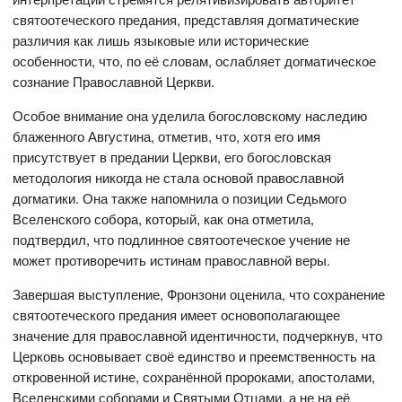
святоотеческого предания, представляя догматические
различия как лишь языковые или исторические
особенности, что, по её словам, ослабляет догматическое
сознание Православной Церкви.
Особое внимание она уделила богословскому наследию
блаженного Августина, отметив, что, хотя его имя
присутствует в предании Церкви, его богословская
методология никогда не стала основой православной
догматики. Она также напомнила о позиции Седьмого
Вселенского собора, который, как она отметила,
подтвердил, что подлинное святоотеческое учение не
может противоречить истинам православной веры.
Завершая выступление, Фронзони оценила, что сохранение
святоотеческого предания имеет основополагающее
значение для православной идентичности, подчеркнув, что
Церковь основывает своё единство и преемственность на
откровенной истине, сохранённой пророками, апостолами,
Вселенскими соборами и Святыми Отцами, а не на её