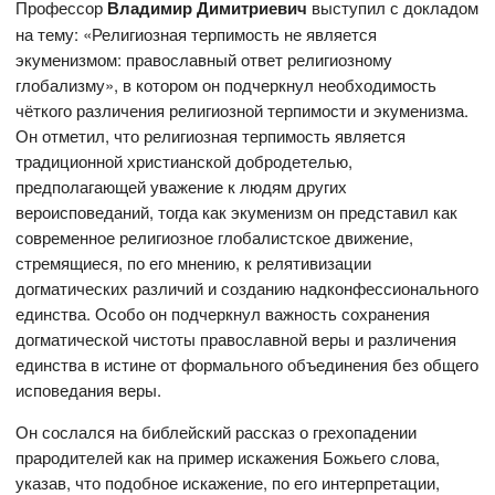
Профессор
Владимир Димитриевич
выступил с докладом
на тему: «Религиозная терпимость не является
экуменизмом: православный ответ религиозному
глобализму», в котором он подчеркнул необходимость
чёткого различения религиозной терпимости и экуменизма.
Он отметил, что религиозная терпимость является
традиционной христианской добродетелью,
предполагающей уважение к людям других
вероисповеданий, тогда как экуменизм он представил как
современное религиозное глобалистское движение,
стремящиеся, по его мнению, к релятивизации
догматических различий и созданию надконфессионального
единства. Особо он подчеркнул важность сохранения
догматической чистоты православной веры и различения
единства в истине от формального объединения без общего
исповедания веры.
Он сослался на библейский рассказ о грехопадении
прародителей как на пример искажения Божьего слова,
указав, что подобное искажение, по его интерпретации,