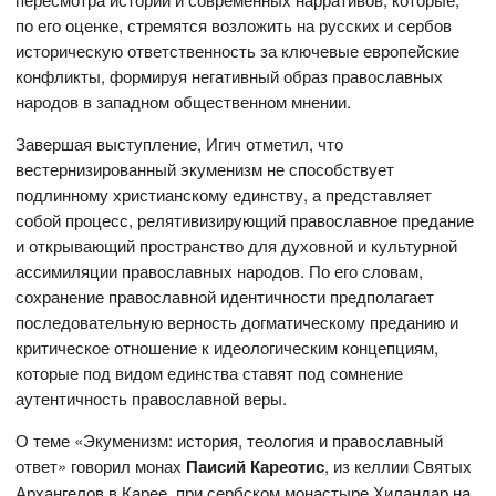
по его оценке, стремятся возложить на русских и сербов
историческую ответственность за ключевые европейские
конфликты, формируя негативный образ православных
народов в западном общественном мнении.
Завершая выступление, Игич отметил, что
вестернизированный экуменизм не способствует
подлинному христианскому единству, а представляет
собой процесс, релятивизирующий православное предание
и открывающий пространство для духовной и культурной
ассимиляции православных народов. По его словам,
сохранение православной идентичности предполагает
последовательную верность догматическому преданию и
критическое отношение к идеологическим концепциям,
которые под видом единства ставят под сомнение
аутентичность православной веры.
О теме «Экуменизм: история, теология и православный
ответ» говорил монах
Паисий Кареотис
, из келлии Святых
Архангелов в Карее, при сербском монастыре Хиландар на