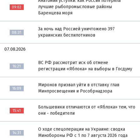
Анатомия уступки: как Россия потеряла
лучшие рыбопромысловые районы
09:02
Баренцева моря
За ночь над Россией уничтожено 397
08:31
украинских беспилотников
07.08.2026
ВС РФ рассмотрит иск об отмене
16:21
регистрации «Яблока» на выборы в Госдуму
Миронов призвал уйти в отставку глав
16:09
Минпросвещения и Рособрнадзора
Большевики отличаются от «Яблока» тем, что
15:41
они - победители
О ходе спецоперации на Украине: сводка
14:31
Минобороны РФ с 1 по 7 августа 2026 года