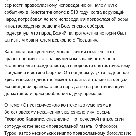
верности православному исповеданию он напомнил о
событиях в Константинополе в 518 году, когда верующий
народ потребовал ясного исповедания православной веры
и подтверждения решений Вселенских соборов,
подчеркнув, что народ Божий на протяжении истории был
активным хранителем церковного Предания.
Завершая выступление, монах Паисий отметил, что
православный ответ на экуменизм заключается не в
изоляции или враждебности, а в верности святоотеческому
Преданию и истине Церкви. Он подчеркнул, что подлинное
христианское единство может строиться только на общем
исповедании православной веры, а не на релятивизации
догматов или приспособлении к духу времени.
О теме «От исторического контекста экуменизма к
богословскому искажению экклезиологии» говорил
Георгиос Каралис
, специалист по греческой патрологии,
сотрудник греческой православной газеты Orthodoxos
Typos, автор нескольких книг по православному богословию