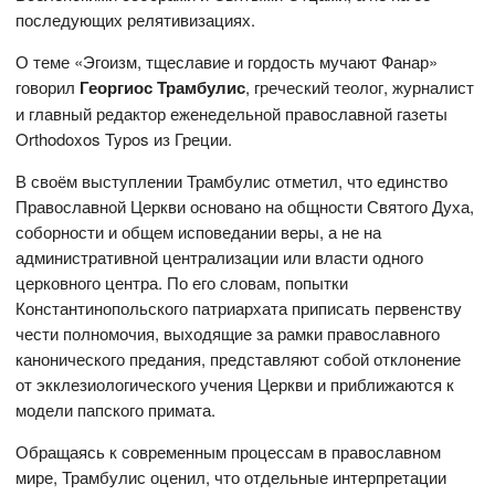
последующих релятивизациях.
О теме «Эгоизм, тщеславие и гордость мучают Фанар»
говорил
Георгиос Трамбулис
, греческий теолог, журналист
и главный редактор еженедельной православной газеты
Orthodoxos Typos из Греции.
В своём выступлении Трамбулис отметил, что единство
Православной Церкви основано на общности Святого Духа,
соборности и общем исповедании веры, а не на
административной централизации или власти одного
церковного центра. По его словам, попытки
Константинопольского патриархата приписать первенству
чести полномочия, выходящие за рамки православного
канонического предания, представляют собой отклонение
от экклезиологического учения Церкви и приближаются к
модели папского примата.
Обращаясь к современным процессам в православном
мире, Трамбулис оценил, что отдельные интерпретации