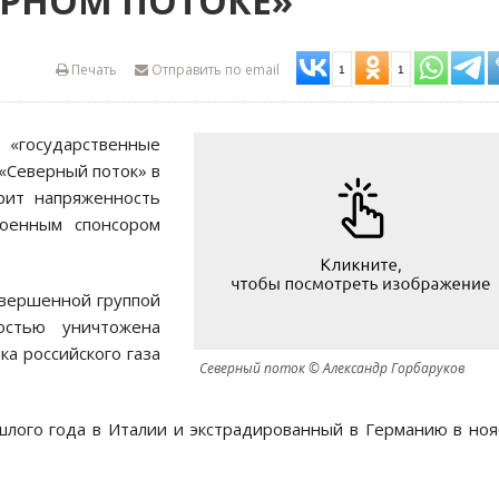
ЕРНОМ ПОТОКЕ»
Печать
Отправить по email
1
1
 «государственные
 «Северный поток» в
трит напряженность
оенным спонсором
овершенной группой
остью уничтожена
а российского газа
Северный поток © Александр Горбаруков
шлого года в Италии и экстрадированный в Германию в но
.