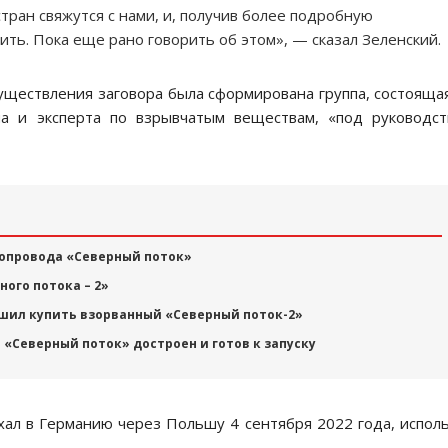
ран свяжутся с нами, и, получив более подробную
ть. Пока еще рано говорить об этом», — сказал Зеленский.
уществления заговора была сформирована группа, состояща
на и эксперта по взрывчатым веществам, «под руководс
бопровода «Северный поток»
ого потока – 2»
ешил купить взорванный «Северный поток-2»
о «Северный поток» достроен и готов к запуску
ал в Германию через Польшу 4 сентября 2022 года, испол