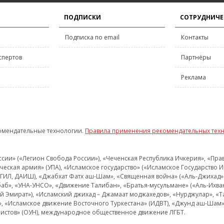
ПОДПИСКИ
СОТРУДНИЧЕ
Подписка по email
Контакты
спертов
Партнёры
Реклама
омендательные технологии.
Правила применения рекомендательных тех
и» («Легион Свобода России»), «Чеченская Республика Ичкерия», «Правый
еская армия» (УПА), «Исламское государство» («Исламское Государство И
 ИГИЛ, ДАИШ), «Джабхат Фатх аш-Шам», «Священная война» («Аль-Джихад» 
аб», «УНА-УНСО», «Движение Талибан», «Братья-мусульмане» («Аль-Ихва
кий Эмират»), «Исламский джихад – Джамаат моджахедов», «Нурджулар», «
», «Исламское движение Восточного Туркестана» (ИДВТ), «Джунд аш-Шам»,
истов» (ОУН), международное общественное движение ЛГБТ.