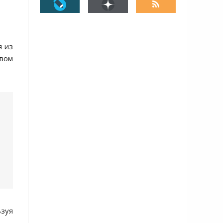
я из
твом
ьзуя