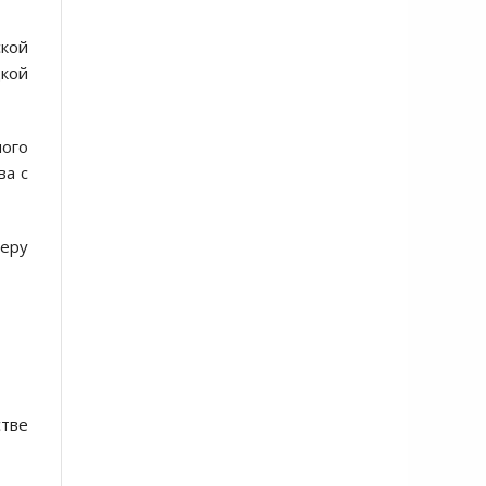
ской
цкой
ого
ва с
феру
стве