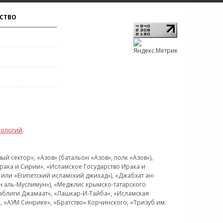
СТВО
нологий
.
 сектор», «Азов» (батальон «Азов», полк «Азов»),
рака и Сирии», «Исламское Государство Ирака и
или «Египетский исламский джихад»), «Джабхат ан-
н аль-Муслимун»), «Меджлис крымско-татарского
Таблиги Джамаат», «Лашкар-И-Тайба», «Исламская
 «АУМ Синрике», «Братство» Корчинского, «Тризуб им.