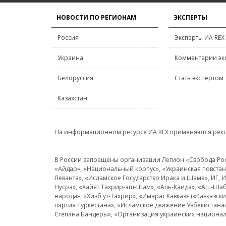
НОВОСТИ ПО РЕГИОНАМ
ЭКСПЕРТЫ
Россия
Эксперты ИА REX
Украина
Комментарии эк
Белоруссия
Стать экспертом
Казахстан
На информационном ресурсе ИА REX применяются рек
В России запрещены организации Легион «Свобода Росси
«Айдар», «Национальный корпус», «Украинская повстанч
Леванта», «Исламское Государство Ирака и Шама», ИГ,
Нусра», «Хайят Тахрир-аш-Шам», «Аль-Каида», «Аш-Шаб
народа», «Хизб ут-Тахрир», «Имарат Кавказ» («Кавказс
партия Туркестана», «Исламское движение Узбекистана
Степана Бандеры», «Организация украинских национал