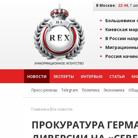
В Москве:
22:44
, 7 ав
Большевики о
Киевская мар
В России наз
Миграционны
Россия начин
НОВОСТИ
ЭКСПЕРТЫ
ИНТЕРВЬЮ
СТАТЬИ
КН
Пресс-релизы
Telegram
Политика
Экономика
Обще
Главная
»
Все новости
ПРОКУРАТУРА ГЕРМ