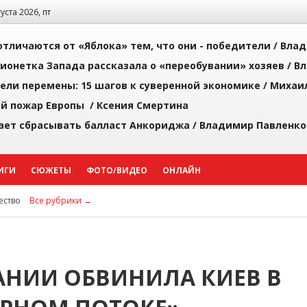
густа 2026, пт
тличаются от «Яблока» тем, что они - победители /
Влад
ионетка Запада рассказала о «переобувании» хозяев /
Вл
рели перемены: 15 шагов к суверенной экономике /
Михаи
й пожар Европы /
Ксения Смертина
ает сбрасывать балласт Анкориджа /
Владимир Павленко
ИГИ
СЮЖЕТЫ
ФОТО/ВИДЕО
ОНЛАЙН
ство
Все рубрики →
АНИИ ОБВИНИЛА КИЕВ В