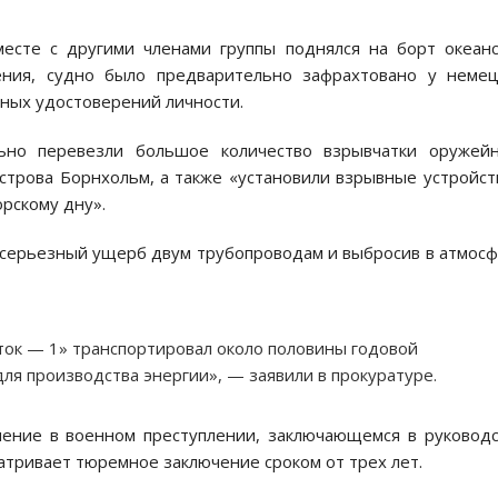
вместе с другими членами группы поднялся на борт океан
ения, судно было предварительно зафрахтовано у неме
ьных удостоверений личности.
ьно перевезли большое количество взрывчатки оружейн
строва Борнхольм, а также «установили взрывные устройст
рскому дну».
в серьезный ущерб двум трубопроводам и выбросив в атмос
ок — 1» транспортировал около половины годовой
ля производства энергии», — заявили в прокуратуре.
нение в военном преступлении, заключающемся в руковод
атривает тюремное заключение сроком от трех лет.