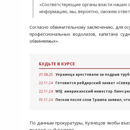
«Соответствующие органы власти наших ст
информацию, мы, вероятно, сможем ответи
Согласно обвинительному заключению, для ос
профессиональных водолазов, капитана суд
обвиняемых».
БУДЬТЕ В КУРСЕ
21.08.25
Украинца арестовали за подрыв тру
22.11.24
Готовится рейдерский захват «Северн
22.11.24
WSJ: американский инвестор Линч р
01.11.24
Песков после слов Трампа заявил, чт
По данным прокуратуры, Кузнецов якобы въех
поддельный паспорт.