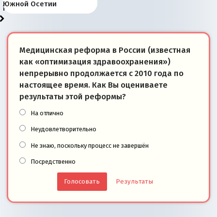
«переобувании» хозяев
суверенной экономике
Анкориджа
внутренней политике
отношениям с Россией?
Южной Осетии
победители
Медицинская реформа в России (известная
как «оптимизация здравоохранения»)
непрерывно продолжается с 2010 года по
настоящее время. Как Вы оцениваете
результаты этой реформы?
На отлично
Неудовлетворительно
Не знаю, поскольку процесс не завершён
Посредственно
Результаты