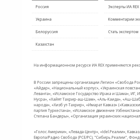
Россия
Эксперты ИА REX
Украина
Комментарии эк
Белоруссия
Стать экспертом
Казахстан
На информационном ресурсе ИА REX применяются рек
В России запрещены организации Легион «Свобода Росси
«Айдар», «Национальный корпус», «Украинская повстанч
Леванта», «Исламское Государство Ирака и Шама», ИГ,
Нусра», «Хайят Тахрир-аш-Шам», «Аль-Каида», «Аш-Шаб
народа», «Хизб ут-Тахрир», «Имарат Кавказ» («Кавказс
партия Туркестана», «Исламское движение Узбекистана
Степана Бандеры», «Организация украинских национал
«Голос Америки», «Левада-Центр», «Idel.Реалии», Кавка
Европа/Радио Свобода (PCE/PC), "Сибирь.Реалии", Фонд 