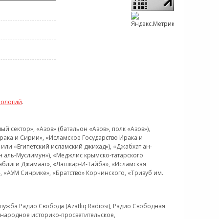
нологий
.
 сектор», «Азов» (батальон «Азов», полк «Азов»),
рака и Сирии», «Исламское Государство Ирака и
или «Египетский исламский джихад»), «Джабхат ан-
н аль-Муслимун»), «Меджлис крымско-татарского
Таблиги Джамаат», «Лашкар-И-Тайба», «Исламская
 «АУМ Синрике», «Братство» Корчинского, «Тризуб им.
ужба Радио Свобода (Azatliq Radiosi), Радио Свободная
ждународное историко-просветительское,