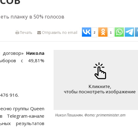
ОСОВ
еть планку в 50% голосов
Печать
Отправить по email
2
1
 договор»
Никола
ыборов с 49,81%
476 916.
песню группы Queen
Никол Пашинян. Фото: primeminister.am
в Telegram-канале
ьных результатов