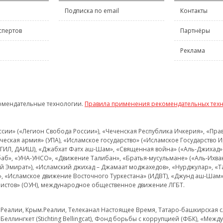
Подписка по email
Контакты
спертов
Партнёры
Реклама
омендательные технологии.
Правила применения рекомендательных тех
и» («Легион Свобода России»), «Чеченская Республика Ичкерия», «Правый
еская армия» (УПА), «Исламское государство» («Исламское Государство И
 ИГИЛ, ДАИШ), «Джабхат Фатх аш-Шам», «Священная война» («Аль-Джихад» 
аб», «УНА-УНСО», «Движение Талибан», «Братья-мусульмане» («Аль-Ихва
кий Эмират»), «Исламский джихад – Джамаат моджахедов», «Нурджулар», «
», «Исламское движение Восточного Туркестана» (ИДВТ), «Джунд аш-Шам»,
истов» (ОУН), международное общественное движение ЛГБТ.
з.Реалии, Крым.Реалии, Телеканал Настоящее Время, Татаро-башкирская сл
Беллингкет (Stichting Bellingcat), Фонд борьбы с коррупцией (ФБК), «Ме