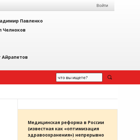
Войти
адимир Павленко
л Челноков
г Айрапетов
Медицинская реформа в России
(известная как «оптимизация
здравоохранения») непрерывно