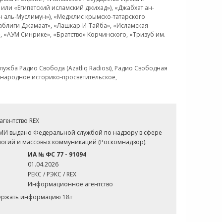
или «Египетский исламский джихад»), «Джабхат ан-
н аль-Муслимун»), «Меджлис крымско-татарского
Таблиги Джамаат», «Лашкар-И-Тайба», «Исламская
 «АУМ Синрике», «Братство» Корчинского, «Тризуб им.
ужба Радио Свобода (Azatliq Radiosi), Радио Свободная
ждународное историко-просветительское,
гентство REX
СМИ выдано Федеральной службой по надзору в сфере
огий и массовых коммуникаций (Роскомнадзор).
ИА № ФС 77 - 91094
01.04.2026
РЕКС / РЭКС / REX
Информационное агентство
держать информацию 18+