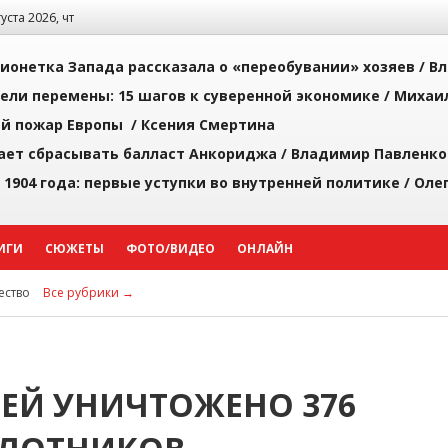
густа 2026, чт
ионетка Запада рассказала о «переобувании» хозяев /
Вл
рели перемены: 15 шагов к суверенной экономике /
Михаи
й пожар Европы /
Ксения Смертина
ает сбрасывать балласт Анкориджа /
Владимир Павленко
 1904 года: первые уступки во внутренней политике /
Оле
ИГИ
СЮЖЕТЫ
ФОТО/ВИДЕО
ОНЛАЙН
ство
Все рубрики →
ИЕЙ УНИЧТОЖЕНО 376