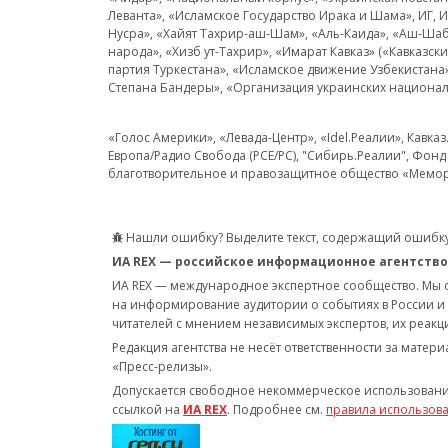
Леванта», «Исламское Государство Ирака и Шама», ИГ,
Нусра», «Хайят Тахрир-аш-Шам», «Аль-Каида», «Аш-Шаб
народа», «Хизб ут-Тахрир», «Имарат Кавказ» («Кавказс
партия Туркестана», «Исламское движение Узбекистана
Степана Бандеры», «Организация украинских национал
«Голос Америки», «Левада-Центр», «Idel.Реалии», Кавка
Европа/Радио Свобода (PCE/PC), "Сибирь.Реалии", Фонд 
благотворительное и правозащитное общество «Мемор
Нашли ошибку? Выделите текст, содержащий ошибку
ИА REX — российское информационное агентство
ИА REX — международное экспертное сообщество. Мы
на информирование аудитории о событиях в России и
читателей с мнением независимых экспертов, их реакци
Редакция агентства не несёт ответственности за матер
«Пресс-релизы».
Допускается свободное некоммерческое использовани
ссылкой на
ИА REX
. Подробнее см.
правила использов