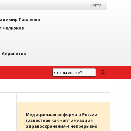
Войти
адимир Павленко
л Челноков
г Айрапетов
Медицинская реформа в России
(известная как «оптимизация
здравоохранения») непрерывно