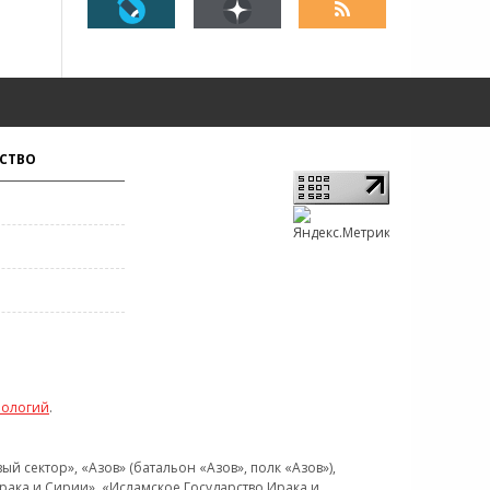
СТВО
нологий
.
 сектор», «Азов» (батальон «Азов», полк «Азов»),
рака и Сирии», «Исламское Государство Ирака и