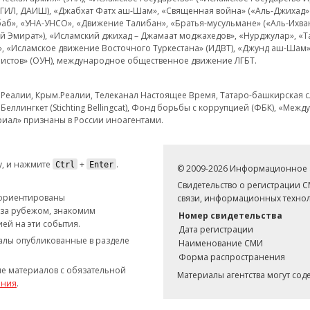
 ИГИЛ, ДАИШ), «Джабхат Фатх аш-Шам», «Священная война» («Аль-Джихад» 
аб», «УНА-УНСО», «Движение Талибан», «Братья-мусульмане» («Аль-Ихва
кий Эмират»), «Исламский джихад – Джамаат моджахедов», «Нурджулар», «
», «Исламское движение Восточного Туркестана» (ИДВТ), «Джунд аш-Шам»,
истов» (ОУН), международное общественное движение ЛГБТ.
з.Реалии, Крым.Реалии, Телеканал Настоящее Время, Татаро-башкирская сл
Беллингкет (Stichting Bellingcat), Фонд борьбы с коррупцией (ФБК), «Ме
иал» признаны в России иноагентами.
, и нажмите
+
.
Ctrl
Enter
© 2009-2026 Информационное а
Свидетельство о регистрации 
 ориентированы
связи, информационных технол
 за рубежом, знакомим
Номер свидетельства
ей на эти события.
Дата регистрации
иалы опубликованные в разделе
Наименование СМИ
Форма распространения
е материалов с обязательной
Материалы агентства могут со
ания
.