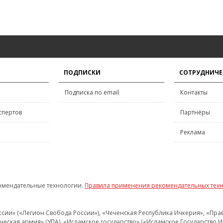
ПОДПИСКИ
СОТРУДНИЧЕ
Подписка по email
Контакты
спертов
Партнёры
Реклама
омендательные технологии.
Правила применения рекомендательных тех
и» («Легион Свобода России»), «Чеченская Республика Ичкерия», «Правый
еская армия» (УПА), «Исламское государство» («Исламское Государство И