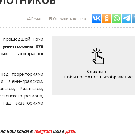
ИЛОТНИКОВ
Печать
Отправить по email
е прошедшей ночи
и уничтожены 376
ных аппаратов
 над территориями
ой, Ленинградской,
овской, Рязанской,
сковского региона,
 над акваториями
на наш канал в
Telegram
или в
Дзен
.