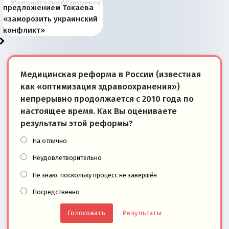
В России назрели
Миграционный пожар
Россия начинает
Россия зимой 1904
Русская нация вчера и
Почему правый крах в
Место Науру / Науэро в
У сионистского проекта
предложением Токаева
перемены: 15 шагов к
Европы
сбрасывать балласт
года: первые уступки во
сегодня
Варшаве не поможет её
современной истории
появилось украинское
«заморозить украинский
суверенной экономике
Анкориджа
внутренней политике
отношениям с Россией?
Южной Осетии
измерение
конфликт»
Медицинская реформа в России (известная
как «оптимизация здравоохранения»)
непрерывно продолжается с 2010 года по
настоящее время. Как Вы оцениваете
результаты этой реформы?
На отлично
Неудовлетворительно
Не знаю, поскольку процесс не завершён
Посредственно
Результаты