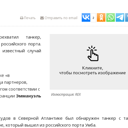
Печать
Отправить по email
2
ехватил танкер,
российского порта.
 известный случай
ке «в
а партнеров,
гом соответствии с
Иллюстрация: REX
Франции
Эммануэль
судов в Северной Атлантике был обнаружен танкер с та
е, который вышел из российского порта Умба.