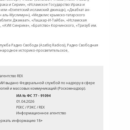
рака и Сирии», «Исламское Государство Ирака и
или «Египетский исламский джихад»), «Джабхат ан-
н аль-Муслимун»), «Меджлис крымско-татарского
Таблиги Джамаат», «Лашкар-И-Тайба», «Исламская
 «АУМ Синрике», «Братство» Корчинского, «Тризуб им.
ужба Радио Свобода (Azatliq Radiosi), Радио Свободная
ждународное историко-просветительское,
гентство REX
СМИ выдано Федеральной службой по надзору в сфере
огий и массовых коммуникаций (Роскомнадзор).
ИА № ФС 77 - 91094
01.04.2026
РЕКС / РЭКС / REX
Информационное агентство
держать информацию 18+