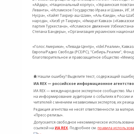
«Айдар», «Национальный корпус», «Украинская повстанч
Леванта», «Исламское Государство Ирака и Шама», ИГ,
Нусра», «Хайят Тахрир-аш-Шам», «Аль-Каида», «Аш-Шаб
народа», «Хизб ут-Тахрир», «Имарат Кавказ» («Кавказс
партия Туркестана», «Исламское движение Узбекистана
Степана Бандеры», «Организация украинских национал
«Голос Америки», «Левада-Центр», «Idel.Реалии», Кавка
Европа/Радио Свобода (PCE/PC), "Сибирь.Реалии", Фонд 
благотворительное и правозащитное общество «Мемор
Нашли ошибку? Выделите текст, содержащий ошибку
ИА REX — российское информационное агентство
ИА REX — международное экспертное сообщество. Мы
на информирование аудитории о событиях в России и
читателей с мнением независимых экспертов, их реакци
Редакция агентства не несёт ответственности за матер
«Пресс-релизы».
Допускается свободное некоммерческое использовани
ссылкой на
ИА REX
. Подробнее см.
правила использов