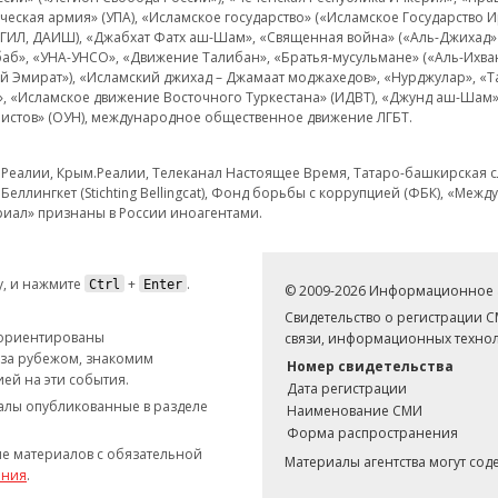
еская армия» (УПА), «Исламское государство» («Исламское Государство И
 ИГИЛ, ДАИШ), «Джабхат Фатх аш-Шам», «Священная война» («Аль-Джихад» 
аб», «УНА-УНСО», «Движение Талибан», «Братья-мусульмане» («Аль-Ихва
кий Эмират»), «Исламский джихад – Джамаат моджахедов», «Нурджулар», «
», «Исламское движение Восточного Туркестана» (ИДВТ), «Джунд аш-Шам»,
истов» (ОУН), международное общественное движение ЛГБТ.
з.Реалии, Крым.Реалии, Телеканал Настоящее Время, Татаро-башкирская сл
Беллингкет (Stichting Bellingcat), Фонд борьбы с коррупцией (ФБК), «Ме
иал» признаны в России иноагентами.
, и нажмите
+
.
Ctrl
Enter
© 2009-2026 Информационное а
Свидетельство о регистрации 
 ориентированы
связи, информационных технол
 за рубежом, знакомим
Номер свидетельства
ей на эти события.
Дата регистрации
иалы опубликованные в разделе
Наименование СМИ
Форма распространения
е материалов с обязательной
Материалы агентства могут со
ания
.