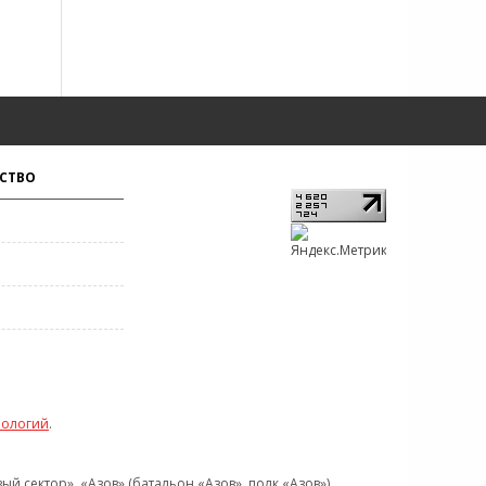
СТВО
нологий
.
 сектор», «Азов» (батальон «Азов», полк «Азов»),