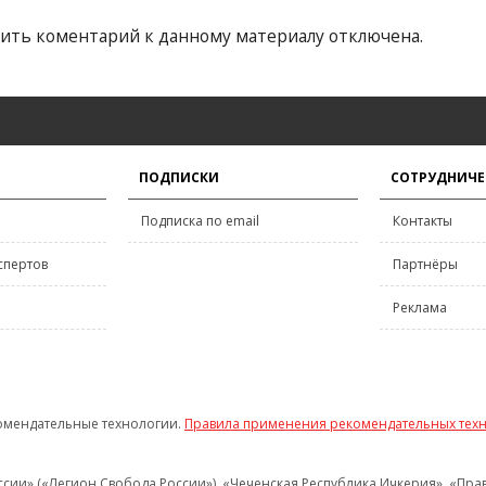
ить коментарий к данному материалу отключена.
ПОДПИСКИ
СОТРУДНИЧЕ
Подписка по email
Контакты
спертов
Партнёры
Реклама
омендательные технологии.
Правила применения рекомендательных тех
и» («Легион Свобода России»), «Чеченская Республика Ичкерия», «Правый