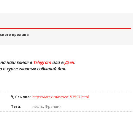
ского пролива
на наш канал в
Telegram
или в
Дзен
.
а в курсе главных событий дня.
Ссылка:
https://iarex.ru/news/153597.html
Теги:
нефть
,
Франция