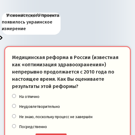
Киевская марионетка
В России назрели
Миграционный пожар
Россия начинает
Россия зимой 1904
Русская нация вчера и
Почему правый крах в
Место Науру / Науэро в
У сионистского проекта
Запада рассказала о
перемены: 15 шагов к
Европы
сбрасывать балласт
года: первые уступки во
сегодня
Варшаве не поможет её
современной истории
появилось украинское
«переобувании» хозяев
суверенной экономике
Анкориджа
внутренней политике
отношениям с Россией?
Южной Осетии
измерение
Медицинская реформа в России (известная
как «оптимизация здравоохранения»)
непрерывно продолжается с 2010 года по
настоящее время. Как Вы оцениваете
результаты этой реформы?
На отлично
Неудовлетворительно
Не знаю, поскольку процесс не завершён
Посредственно