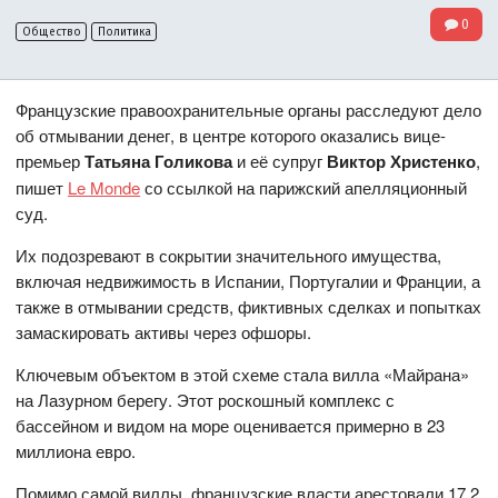
0
Общество
Политика
Французские правоохранительные органы расследуют дело
об отмывании денег, в центре которого оказались вице-
премьер
Татьяна Голикова
и её супруг
Виктор Христенко
,
пишет
Le Monde
со ссылкой на парижский апелляционный
суд.
Их подозревают в сокрытии значительного имущества,
включая недвижимость в Испании, Португалии и Франции, а
также в отмывании средств, фиктивных сделках и попытках
замаскировать активы через офшоры.
Ключевым объектом в этой схеме стала вилла «Майрана»
на Лазурном берегу. Этот роскошный комплекс с
бассейном и видом на море оценивается примерно в 23
миллиона евро.
Помимо самой виллы, французские власти арестовали 17,2