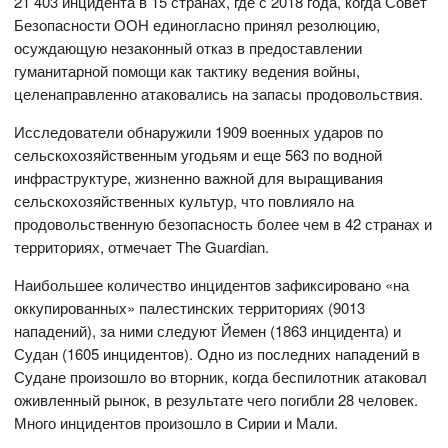
21 403 инцидента в 15 странах, где с 2018 года, когда Совет
Безопасности ООН единогласно принял резолюцию,
осуждающую незаконный отказ в предоставлении
гуманитарной помощи как тактику ведения войны,
целенаправленно атаковались на запасы продовольствия.
Исследователи обнаружили 1909 военных ударов по
сельскохозяйственным угодьям и еще 563 по водной
инфраструктуре, жизненно важной для выращивания
сельскохозяйственных культур, что повлияло на
продовольственную безопасность более чем в 42 странах и
территориях, отмечает The Guardian.
Наибольшее количество инцидентов зафиксировано «на
оккупированных» палестинских территориях (9013
нападений), за ними следуют Йемен (1863 инцидента) и
Судан (1605 инцидентов). Одно из последних нападений в
Судане произошло во вторник, когда беспилотник атаковал
оживленный рынок, в результате чего погибли 28 человек.
Много инцидентов произошло в Сирии и Мали.