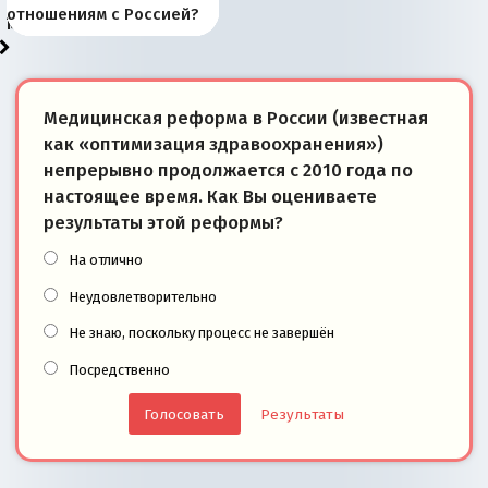
районы Баренцева
тем, что они -
«переобувании» хозяев
суверенной экономике
Анкориджа
внутренней политике
отношениям с Россией?
моря
победители
Медицинская реформа в России (известная
как «оптимизация здравоохранения»)
непрерывно продолжается с 2010 года по
настоящее время. Как Вы оцениваете
результаты этой реформы?
На отлично
Неудовлетворительно
Не знаю, поскольку процесс не завершён
Посредственно
Результаты