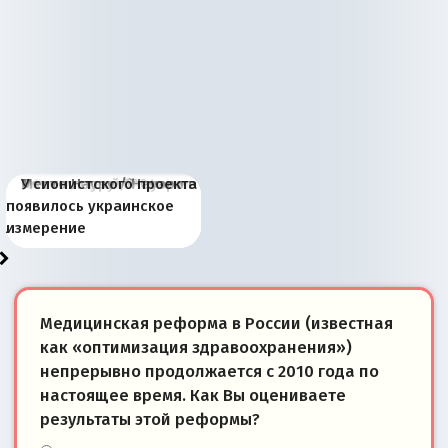
Киевская марионетка
В России назрели
Миграционный пожар
Россия начинает
Россия зимой 1904
Русская нация вчера и
Почему правый крах в
Место Науру / Науэро в
У сионистского проекта
Запада рассказала о
перемены: 15 шагов к
Европы
сбрасывать балласт
года: первые уступки во
сегодня
Варшаве не поможет её
современной истории
появилось украинское
«переобувании» хозяев
суверенной экономике
Анкориджа
внутренней политике
отношениям с Россией?
Южной Осетии
измерение
Медицинская реформа в России (известная
как «оптимизация здравоохранения»)
непрерывно продолжается с 2010 года по
настоящее время. Как Вы оцениваете
результаты этой реформы?