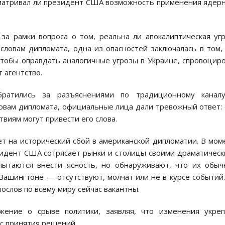
сматривал ли президент США возможность применения ядер
за рамки вопроса о том, реальна ли апокалиптическая уг
словам дипломата, одна из опасностей заключалась в том,
чтобы оправдать аналогичные угрозы в Украине, спровоцир
 агентство.
братились за разъяснениями по традиционному каналу
овам дипломата, официальные лица дали тревожный ответ:
твиям могут привести его слова.
т на исторический сбой в американской дипломатии. В мом
идент США сотрясает рынки и столицы своими драматичес
 пытаются внести ясность, но обнаруживают, что их обы
Вашингтоне — отсутствуют, молчат или не в курсе событий
ослов по всему миру сейчас вакантны.
жение о срыве политики, заявляя, что изменения укреп
с принятия решений.