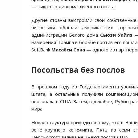
— никакого дипломатического опыта.
Другие страны выстроили свои собственные
чиновники обошли американских торговы
администрации Белого дома
Сьюзи Уайлз
— 
намерения Трампа в борьбе против его пошли
SoftBank
Масаёси Сона
— одного из партнеров
Посольства без послов
В прошлом году из Госдепартамента уволил
штата, а остальные получили компенсацио
персонала в США. Затем, в декабре, Рубио ра
мира.
Новая структура приводит к тому, что в Ваш
зоне крупного конфликта. Пять из семи с
Персидского залива не имеют послов США.