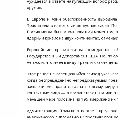
нуждается в ответе на пугающий вопрос: рас
оружия.
В Европе и Азии обеспокоенность выходила 
Трампа или это всего лишь пустые слова. По 
Россия могла бы воспользоваться моментом, 
ядерный кризис на двух континентах, отмечает
Европейские правительства немедленно о
Государственный департамент США. Но, по сл
не знали, что имел в виду Трамп и к каким дейс
Этот ранее не освещавшийся эпизод указывае
когда беспрецедентно непредсказуемый през
заявлениями, правительства по всему миру
контактные лица — в посольствах США или в 
меньшей мере половина из 195 американских п
Администрация Трампа отвергает предполо
американскую дипломатию и упростили процес