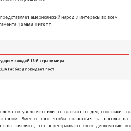
 представляет американский народ и интересы во всем
тамента
Томми Пиготт
.
ударом каждой 13-й стране мира
США Габбард покидает пост
ипломатов увольняют или отстраняют от дел, союзники ст
гтоном. Вместо того чтобы полагаться на посольства 
ьства заявляют, что перестраивают свою дипломатию во