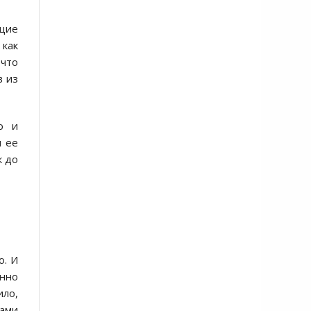
ющие
 как
что
в из
ю и
и ее
к до
о. И
онно
ило,
ками