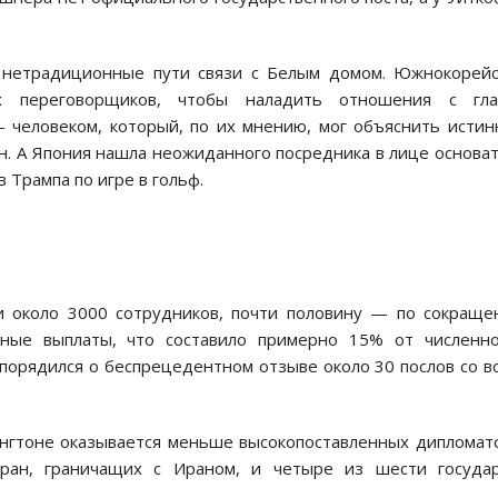
 нетрадиционные пути связи с Белым домом. Южнокорей
х переговорщиков, чтобы наладить отношения с гла
человеком, который, по их мнению, мог объяснить исти
н. А Япония нашла неожиданного посредника в лице основа
 Трампа по игре в гольф.
и около 3000 сотрудников, почти половину — по сокращ
нные выплаты, что составило примерно 15% от численно
спорядился о беспрецедентном отзыве около 30 послов со в
ингтоне оказывается меньше высокопоставленных дипломат
тран, граничащих с Ираном, и четыре из шести государ