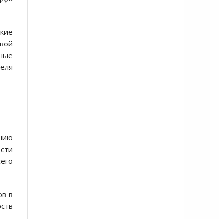
ские
вой
нные
теля
ению
сти
сего
ов в
ств