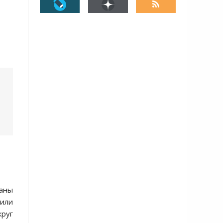
раны
или
круг