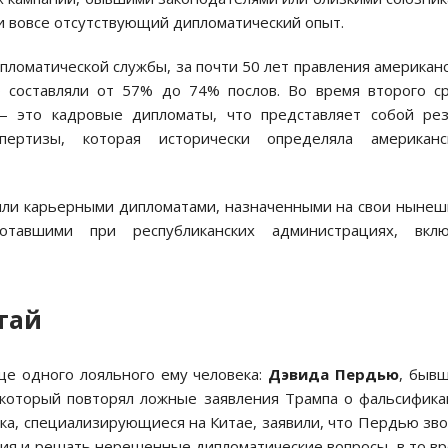
и вовсе отсутствующий дипломатический опыт.
ломатической службы, за почти 50 лет правления американ
составляли от 57% до 74% послов. Во время второго с
 это кадровые дипломаты, что представляет собой рез
пертизы, которая исторически определяла американс
ыли карьерными дипломатами, назначенными на свои ныне
тавшими при республиканских администрациях, вклю
тай
ще одного лояльного ему человека:
Дэвида Пердью
, быв
 который повторял ложные заявления Трампа о фальсифик
ка, специализирующиеся на Китае, заявили, что Пердью зв
ия и решать нерешенные дипломатические вопросы, в то в