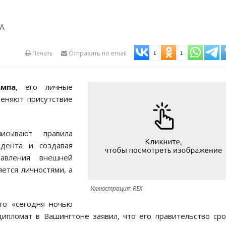
ША
Печать
Отправить по email
1
1
мпа
, его личные
меняют присутствие
сывают правила
идента и создавая
авления внешней
ется личностями, а
Иллюстрация: REX
то «сегодня ночью
дипломат в Вашингтоне заявил, что его правительство ср