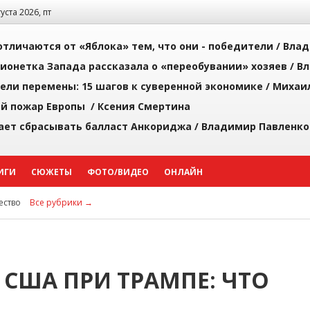
густа 2026, пт
тличаются от «Яблока» тем, что они - победители /
Влад
ионетка Запада рассказала о «переобувании» хозяев /
Вл
рели перемены: 15 шагов к суверенной экономике /
Михаи
й пожар Европы /
Ксения Смертина
ает сбрасывать балласт Анкориджа /
Владимир Павленко
ИГИ
СЮЖЕТЫ
ФОТО/ВИДЕО
ОНЛАЙН
ство
Все рубрики →
США ПРИ ТРАМПЕ: ЧТО