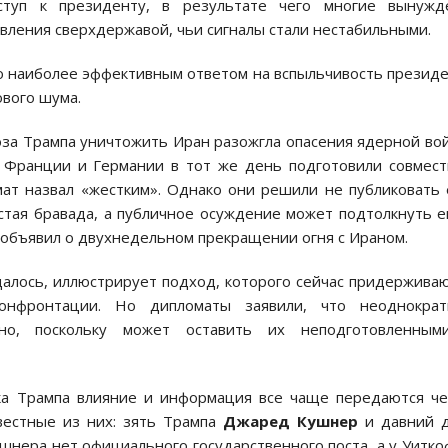
ступ к президенту, в результате чего многие вынужд
вления сверхдержавой, чьи сигналы стали нестабильными.
о наиболее эффективным ответом на вспыльчивость презид
ового шума.
гроза Трампа уничтожить Иран разожгла опасения ядерной во
 Франции и Германии в тот же день подготовили совмес
ат назвал «жестким». Однако они решили не публиковать 
стая бравада, а публичное осуждение может подтолкнуть е
объявил о двухнедельном прекращении огня с Ираном.
щалось, иллюстрирует подход, которого сейчас придержива
конфронтации. Но дипломаты заявили, что неоднократ
но, поскольку может оставить их неподготовленным
ока Трампа влияние и информация все чаще передаются ч
естные из них: зять Трампа
Джаред Кушнер
и давний д
Кушнера нет официального государственного поста, а у Уитк