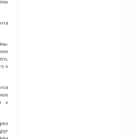
ены
ента
йны.
тное
его,
го к
ются
ное
и к
ерез
руг
оффа