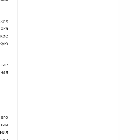
ских
рока
кое
кую
шние
чая
шего
ации
онил
ремя