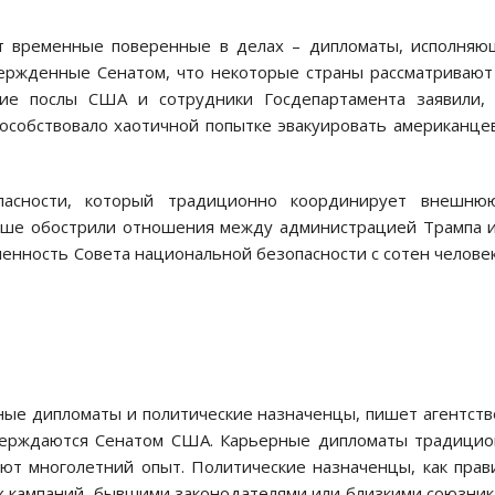
т временные поверенные в делах – дипломаты, исполня
твержденные Сенатом, что некоторые страны рассматривают
шие послы США и сотрудники Госдепартамента заявили, 
особствовало хаотичной попытке эвакуировать американце
пасности, который традиционно координирует внешню
ьше обострили отношения между администрацией Трампа 
сленность Совета национальной безопасности с сотен челове
ные дипломаты и политические назначенцы, пишет агентств
тверждаются Сенатом США. Карьерные дипломаты традици
ют многолетний опыт. Политические назначенцы, как прав
х кампаний, бывшими законодателями или близкими союзни