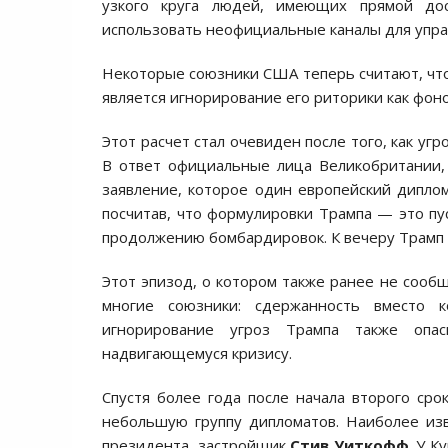
узкого круга людей, имеющих прямой до
использовать неофициальные каналы для упра
Некоторые союзники США теперь считают, чт
является игнорирование его риторики как фон
Этот расчет стал очевиден после того, как у
В ответ официальные лица Великобритании,
заявление, которое один европейский диплом
посчитав, что формулировки Трампа — это пу
продолжению бомбардировок. К вечеру Трамп 
Этот эпизод, о котором также ранее не сооб
многие союзники: сдержанность вместо 
игнорирование угроз Трампа также опас
надвигающемуся кризису.
Спустя более года после начала второго ср
небольшую группу дипломатов. Наиболее изв
президента, застройщик
Стив Уиткофф
. У 