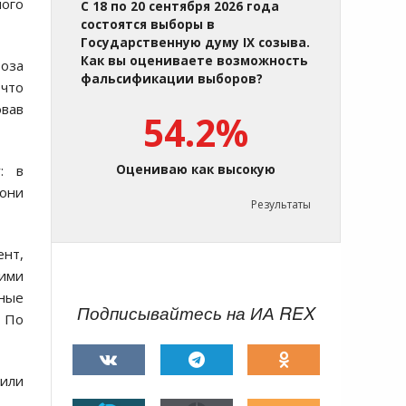
ного
С 18 по 20 сентября 2026 года
состоятся выборы в
Государственную думу IX созыва.
Как вы оцениваете возможность
роза
фальсификации выборов?
 что
овав
54.2%
: в
Оцениваю как высокую
 они
Результаты
ент,
кими
чные
Подписывайтесь на ИА REX
. По
или