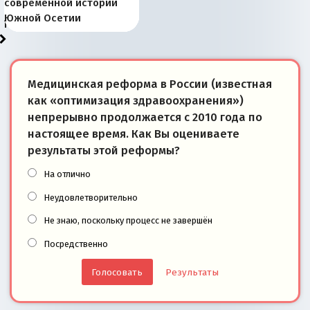
Запада рассказала о
перемены: 15 шагов к
Европы
сбрасывать балласт
года: первые уступки во
сегодня
Варшаве не поможет её
современной истории
тем, что они -
«переобувании» хозяев
суверенной экономике
Анкориджа
внутренней политике
отношениям с Россией?
Южной Осетии
победители
Медицинская реформа в России (известная
как «оптимизация здравоохранения»)
непрерывно продолжается с 2010 года по
настоящее время. Как Вы оцениваете
результаты этой реформы?
На отлично
Неудовлетворительно
Не знаю, поскольку процесс не завершён
Посредственно
Результаты