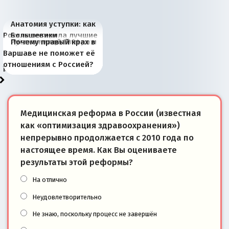
Анатомия уступки: как
Россия потеряла лучшие
Большевики
Киевская марионетка
В России назрели
Миграционный пожар
Россия начинает
Россия зимой 1904
Русская нация вчера и
Почему правый крах в
рыбопромысловые
отличаются от «Яблока»
Запада рассказала о
перемены: 15 шагов к
Европы
сбрасывать балласт
года: первые уступки во
сегодня
Варшаве не поможет её
районы Баренцева
тем, что они -
«переобувании» хозяев
суверенной экономике
Анкориджа
внутренней политике
отношениям с Россией?
моря
победители
Медицинская реформа в России (известная
как «оптимизация здравоохранения»)
непрерывно продолжается с 2010 года по
настоящее время. Как Вы оцениваете
результаты этой реформы?
На отлично
Неудовлетворительно
Не знаю, поскольку процесс не завершён