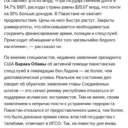
составляют $15,45 млрд. «При государственном долге в
54,7% ВВП, расходы страны равны $20,07 млрд, что почти
на 30% больше доходов. В Пакистане не хватает
продовольствия. Цены на него быстро растут. Закрыты
университеты, что обосновывается необходимостью
сохранить финансирование армии, полиции и спецслужб.
Происходит обнищание и без того чрезвычайно бедного
населения», — рассказал он.
По мнению специалистов, недавнее заявление президента
США
Барака Обамы
об активной помощи пакистанских
спецслужб в ликвидации бен Ладена — не более, чем
дипломатическая уловка. Реальное же состояние дел
говорит об обратном: заявление главы Соединённых
штатов — это сигнал режиму республики отказаться от
поддержки исламских экстремистов. Тем не менее, своим
заявлением о непричастности к устранению террориста
Пакистан отказался от предоставленного шанса, тем более,
что была доказана прямая связь властей государства с
талибами, отмечают в ИГСО. Так, на повестку дня вновь