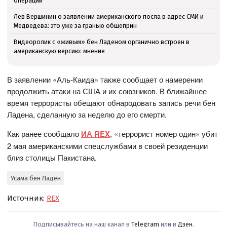
операции
Лев Вершинин о заявлении американского посла в адрес СМИ и
Медведева: это уже за гранью общеприн
Видеоролик с «живым» бен Ладеном органично встроен в
американскую версию: мнение
В заявлении «Аль-Каида» также сообщает о намерении
продолжить атаки на США и их союзников. В ближайшее
время террористы обещают обнародовать запись речи бен
Ладена, сделанную за неделю до его смерти.
Как ранее сообщало
ИА REX
, «террорист номер один» убит
2 мая американскими спецслужбами в своей резиденции
близ столицы Пакистана.
Усама бен Ладен
Источник:
REX
Подписывайтесь на наш канал в
Telegram
или в
Дзен
.