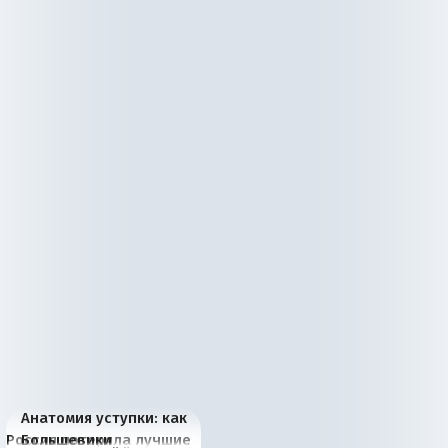
Анатомия уступки: как
Россия потеряла лучшие
Большевики