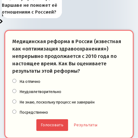
рыбопромысловые
отличаются от «Яблока»
Запада рассказала о
перемены: 15 шагов к
Европы
сбрасывать балласт
года: первые уступки во
сегодня
Варшаве не поможет её
районы Баренцева
тем, что они -
«переобувании» хозяев
суверенной экономике
Анкориджа
внутренней политике
отношениям с Россией?
моря
победители
Медицинская реформа в России (известная
как «оптимизация здравоохранения»)
непрерывно продолжается с 2010 года по
настоящее время. Как Вы оцениваете
результаты этой реформы?
На отлично
Неудовлетворительно
Не знаю, поскольку процесс не завершён
Посредственно
Результаты