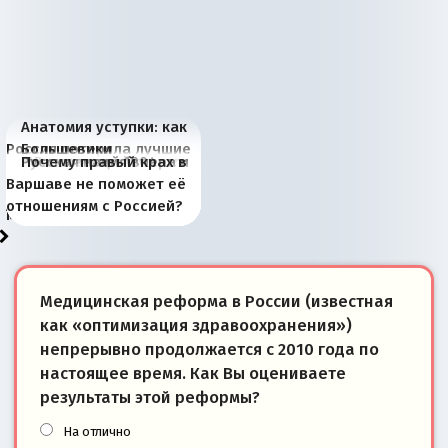
Анатомия уступки: как
Россия потеряла лучшие
Большевики
Киевская марионетка
В России назрели
Миграционный пожар
Россия начинает
Россия зимой 1904
Русская нация вчера и
Почему правый крах в
рыбопромысловые
отличаются от «Яблока»
Запада рассказала о
перемены: 15 шагов к
Европы
сбрасывать балласт
года: первые уступки во
сегодня
Варшаве не поможет её
районы Баренцева
тем, что они -
«переобувании» хозяев
суверенной экономике
Анкориджа
внутренней политике
отношениям с Россией?
моря
победители
Медицинская реформа в России (известная
как «оптимизация здравоохранения»)
непрерывно продолжается с 2010 года по
настоящее время. Как Вы оцениваете
результаты этой реформы?
На отлично