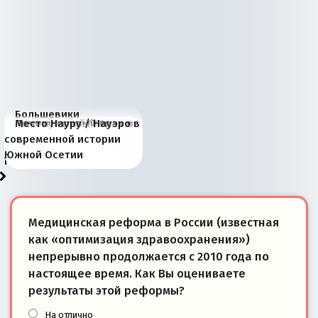
Большевики
Киевская марионетка
В России назрели
Миграционный пожар
Россия начинает
Россия зимой 1904
Русская нация вчера и
Почему правый крах в
Место Науру / Науэро в
отличаются от «Яблока»
Запада рассказала о
перемены: 15 шагов к
Европы
сбрасывать балласт
года: первые уступки во
сегодня
Варшаве не поможет её
современной истории
тем, что они -
«переобувании» хозяев
суверенной экономике
Анкориджа
внутренней политике
отношениям с Россией?
Южной Осетии
победители
Медицинская реформа в России (известная
как «оптимизация здравоохранения»)
непрерывно продолжается с 2010 года по
настоящее время. Как Вы оцениваете
результаты этой реформы?
На отлично