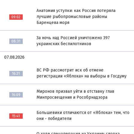
Анатомия уступки: как Россия потеряла
лучшие рыбопромысловые районы
09:02
Баренцева моря
За ночь над Россией уничтожено 397
08:31
украинских беспилотников
07.08.2026
ВС РФ рассмотрит иск об отмене
16:21
регистрации «Яблока» на выборы в Госдуму
Миронов призвал уйти в отставку глав
16:09
Минпросвещения и Рособрнадзора
Большевики отличаются от «Яблока» тем, что
15:41
они - победители
О ходе спецоперации на Украине: сводка