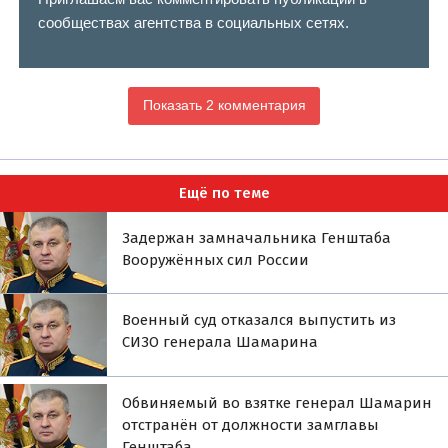
сообществах агентства в социальных сетях.
Показать 2 комментария
Ещё по теме
Задержан замначальника Генштаба
Вооружённых сил России
Военный суд отказался выпустить из
СИЗО генерала Шамарина
Обвиняемый во взятке генерал Шамарин
отстранён от должности замглавы
Генштаба