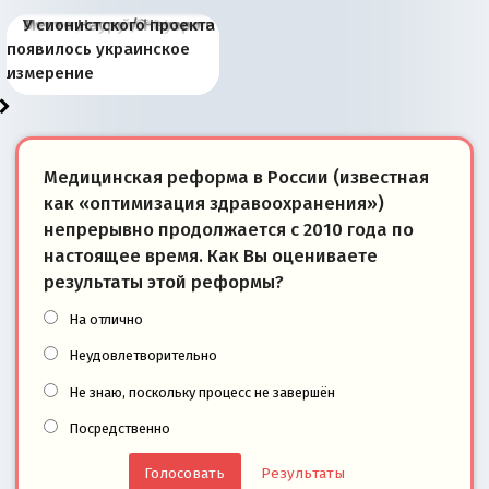
Киевская марионетка
В России назрели
Миграционный пожар
Россия начинает
Россия зимой 1904
Русская нация вчера и
Почему правый крах в
Место Науру / Науэро в
У сионистского проекта
Запада рассказала о
перемены: 15 шагов к
Европы
сбрасывать балласт
года: первые уступки во
сегодня
Варшаве не поможет её
современной истории
появилось украинское
«переобувании» хозяев
суверенной экономике
Анкориджа
внутренней политике
отношениям с Россией?
Южной Осетии
измерение
Медицинская реформа в России (известная
как «оптимизация здравоохранения»)
непрерывно продолжается с 2010 года по
настоящее время. Как Вы оцениваете
результаты этой реформы?
На отлично
Неудовлетворительно
Не знаю, поскольку процесс не завершён
Посредственно
Результаты