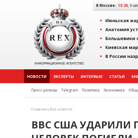
В Москве:
15:36
, 9 ав
Июньская жар
Анатомия уст
Большевики о
Киевская мар
В России наз
НОВОСТИ
ЭКСПЕРТЫ
ИНТЕРВЬЮ
СТАТЬИ
КН
Пресс-релизы
Telegram
Политика
Экономика
Обще
Главная
»
Все новости
ВВС США УДАРИЛИ П