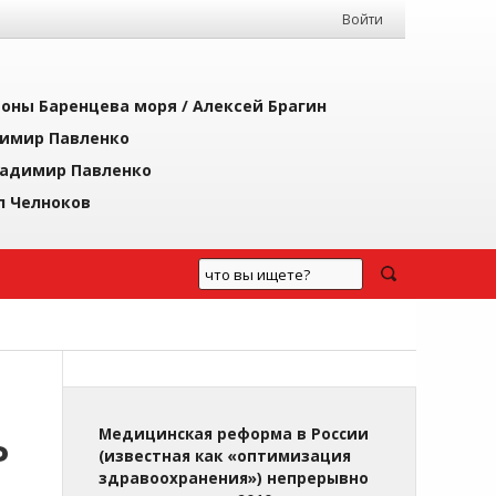
Войти
йоны Баренцева моря /
Алексей Брагин
имир Павленко
адимир Павленко
л Челноков
Ь
Медицинская реформа в России
(известная как «оптимизация
здравоохранения») непрерывно