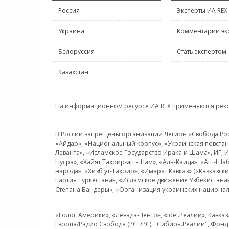
Россия
Эксперты ИА REX
Украина
Комментарии эк
Белоруссия
Стать экспертом
Казахстан
На информационном ресурсе ИА REX применяются рек
В России запрещены организации Легион «Свобода Росси
«Айдар», «Национальный корпус», «Украинская повстанч
Леванта», «Исламское Государство Ирака и Шама», ИГ,
Нусра», «Хайят Тахрир-аш-Шам», «Аль-Каида», «Аш-Шаб
народа», «Хизб ут-Тахрир», «Имарат Кавказ» («Кавказс
партия Туркестана», «Исламское движение Узбекистана
Степана Бандеры», «Организация украинских национал
«Голос Америки», «Левада-Центр», «Idel.Реалии», Кавка
Европа/Радио Свобода (PCE/PC), "Сибирь.Реалии", Фонд 