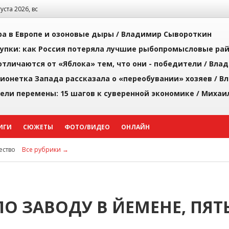
густа 2026, вс
а в Европе и озоновые дыры /
Владимир Сывороткин
упки: как Россия потеряла лучшие рыбопромысловые ра
тличаются от «Яблока» тем, что они - победители /
Влад
ионетка Запада рассказала о «переобувании» хозяев /
Вл
рели перемены: 15 шагов к суверенной экономике /
Михаи
ИГИ
СЮЖЕТЫ
ФОТО/ВИДЕО
ОНЛАЙН
ство
Все рубрики →
О ЗАВОДУ В ЙЕМЕНЕ, ПЯТ