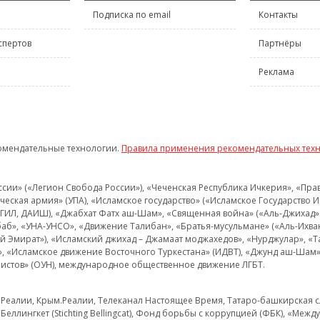
Подписка по email
Контакты
спертов
Партнёры
Реклама
омендательные технологии.
Правила применения рекомендательных тех
и» («Легион Свобода России»), «Чеченская Республика Ичкерия», «Правый
еская армия» (УПА), «Исламское государство» («Исламское Государство И
 ИГИЛ, ДАИШ), «Джабхат Фатх аш-Шам», «Священная война» («Аль-Джихад» 
аб», «УНА-УНСО», «Движение Талибан», «Братья-мусульмане» («Аль-Ихва
кий Эмират»), «Исламский джихад – Джамаат моджахедов», «Нурджулар», «
», «Исламское движение Восточного Туркестана» (ИДВТ), «Джунд аш-Шам»,
истов» (ОУН), международное общественное движение ЛГБТ.
з.Реалии, Крым.Реалии, Телеканал Настоящее Время, Татаро-башкирская сл
Беллингкет (Stichting Bellingcat), Фонд борьбы с коррупцией (ФБК), «Ме