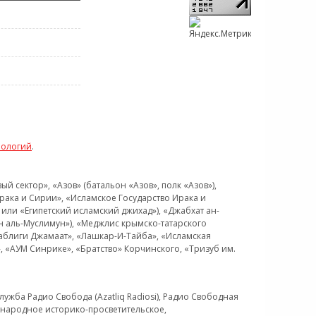
нологий
.
 сектор», «Азов» (батальон «Азов», полк «Азов»),
рака и Сирии», «Исламское Государство Ирака и
или «Египетский исламский джихад»), «Джабхат ан-
н аль-Муслимун»), «Меджлис крымско-татарского
Таблиги Джамаат», «Лашкар-И-Тайба», «Исламская
 «АУМ Синрике», «Братство» Корчинского, «Тризуб им.
ужба Радио Свобода (Azatliq Radiosi), Радио Свободная
ждународное историко-просветительское,