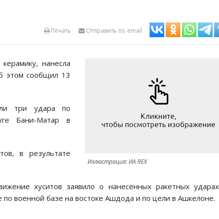
Печать
Отправить по email
керамику, нанесла
б этом сообщил 13
сли три удара по
уге Бани-Матар в
тов, в результате
Иллюстрация: ИА REX
вижение хуситов заявило о нанесённых ракетных удара
 по военной базе на востоке Ашдода и по цели в Ашкелоне.