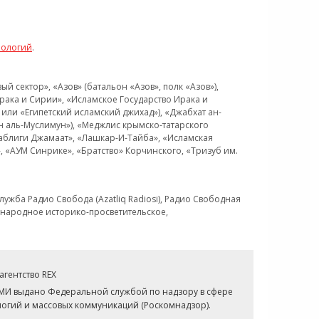
нологий
.
 сектор», «Азов» (батальон «Азов», полк «Азов»),
рака и Сирии», «Исламское Государство Ирака и
или «Египетский исламский джихад»), «Джабхат ан-
н аль-Муслимун»), «Меджлис крымско-татарского
Таблиги Джамаат», «Лашкар-И-Тайба», «Исламская
 «АУМ Синрике», «Братство» Корчинского, «Тризуб им.
ужба Радио Свобода (Azatliq Radiosi), Радио Свободная
ждународное историко-просветительское,
гентство REX
СМИ выдано Федеральной службой по надзору в сфере
огий и массовых коммуникаций (Роскомнадзор).