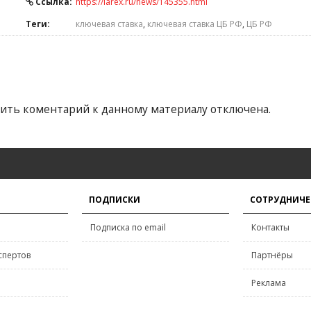
Ссылка:
https://iarex.ru/news/145355.html
Теги:
ключевая ставка
,
ключевая ставка ЦБ РФ
,
ЦБ РФ
ить коментарий к данному материалу отключена.
ПОДПИСКИ
СОТРУДНИЧЕ
Подписка по email
Контакты
спертов
Партнёры
Реклама