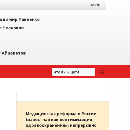
Войти
адимир Павленко
л Челноков
г Айрапетов
Медицинская реформа в России
(известная как «оптимизация
здравоохранения») непрерывно