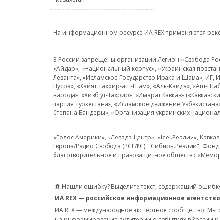
На информационном ресурсе ИА REX применяются рек
В России запрещены организации Легион «Свобода Росси
«Айдар», «Национальный корпус», «Украинская повстанч
Леванта», «Исламское Государство Ирака и Шама», ИГ,
Нусра», «Хайят Тахрир-аш-Шам», «Аль-Каида», «Аш-Шаб
народа», «Хизб ут-Тахрир», «Имарат Кавказ» («Кавказс
партия Туркестана», «Исламское движение Узбекистана
Степана Бандеры», «Организация украинских национал
«Голос Америки», «Левада-Центр», «Idel.Реалии», Кавка
Европа/Радио Свобода (PCE/PC), "Сибирь.Реалии", Фонд 
благотворительное и правозащитное общество «Мемор
Нашли ошибку? Выделите текст, содержащий ошибку
ИА REX — российское информационное агентство
ИА REX — международное экспертное сообщество. Мы
на информирование аудитории о событиях в России и