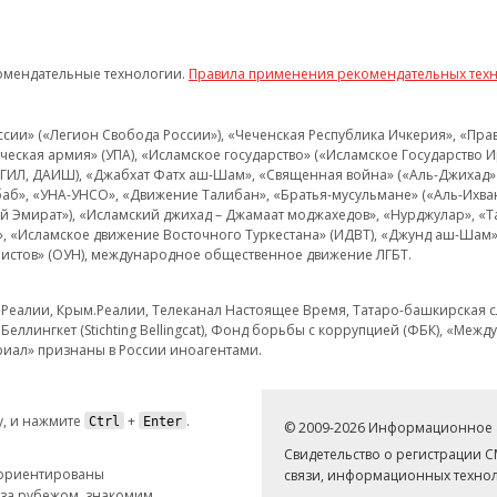
омендательные технологии.
Правила применения рекомендательных тех
и» («Легион Свобода России»), «Чеченская Республика Ичкерия», «Правый
еская армия» (УПА), «Исламское государство» («Исламское Государство И
 ИГИЛ, ДАИШ), «Джабхат Фатх аш-Шам», «Священная война» («Аль-Джихад» 
аб», «УНА-УНСО», «Движение Талибан», «Братья-мусульмане» («Аль-Ихва
кий Эмират»), «Исламский джихад – Джамаат моджахедов», «Нурджулар», «
», «Исламское движение Восточного Туркестана» (ИДВТ), «Джунд аш-Шам»,
истов» (ОУН), международное общественное движение ЛГБТ.
з.Реалии, Крым.Реалии, Телеканал Настоящее Время, Татаро-башкирская сл
Беллингкет (Stichting Bellingcat), Фонд борьбы с коррупцией (ФБК), «Ме
иал» признаны в России иноагентами.
, и нажмите
+
.
Ctrl
Enter
© 2009-2026 Информационное а
Свидетельство о регистрации 
 ориентированы
связи, информационных технол
 за рубежом, знакомим