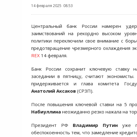
14 февраля 2025 08:53
Центральный банк России намерен удер
заимствований на рекордно высоком уровн
политики переключили свое внимание с бор
предотвращение чрезмерного охлаждения эк
REX
14 февраля.
Банк России сохранит ключевую ставку 
заседании в пятницу, считают экономисты.
придерживается и глава комитета Госд
Анатолий Аксаков
(СРЗП).
После повышения ключевой ставки на 5 пр
Набиуллина
неожиданно резко нажала на торм
Президент РФ
Владимир Путин
уже пр
обеспокоенность тем, что замедление кредито