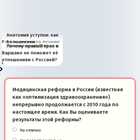
Анатомия уступки: как
Россия потеряла лучшие
Большевики
Киевская марионетка
В России назрели
Миграционный пожар
Россия начинает
Россия зимой 1904
Русская нация вчера и
Почему правый крах в
рыбопромысловые
отличаются от «Яблока»
Запада рассказала о
перемены: 15 шагов к
Европы
сбрасывать балласт
года: первые уступки во
сегодня
Варшаве не поможет её
районы Баренцева
тем, что они -
«переобувании» хозяев
суверенной экономике
Анкориджа
внутренней политике
отношениям с Россией?
моря
победители
Медицинская реформа в России (известная
как «оптимизация здравоохранения»)
непрерывно продолжается с 2010 года по
настоящее время. Как Вы оцениваете
результаты этой реформы?
На отлично