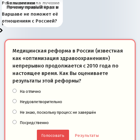
Россия потеряла лучшие
Большевики
Киевская марионетка
В России назрели
Миграционный пожар
Россия начинает
Россия зимой 1904
Русская нация вчера и
Почему правый крах в
рыбопромысловые
отличаются от «Яблока»
Запада рассказала о
перемены: 15 шагов к
Европы
сбрасывать балласт
года: первые уступки во
сегодня
Варшаве не поможет её
районы Баренцева
тем, что они -
«переобувании» хозяев
суверенной экономике
Анкориджа
внутренней политике
отношениям с Россией?
моря
победители
Медицинская реформа в России (известная
как «оптимизация здравоохранения»)
непрерывно продолжается с 2010 года по
настоящее время. Как Вы оцениваете
результаты этой реформы?
На отлично
Неудовлетворительно
Не знаю, поскольку процесс не завершён
Посредственно
Результаты