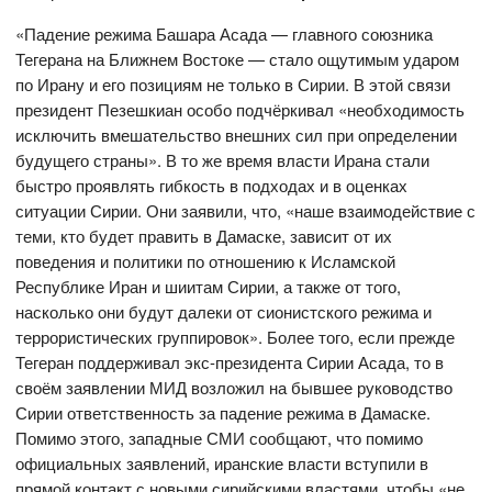
«Падение режима Башара Асада — главного союзника
Тегерана на Ближнем Востоке — стало ощутимым ударом
по Ирану и его позициям не только в Сирии. В этой связи
президент Пезешкиан особо подчёркивал «необходимость
исключить вмешательство внешних сил при определении
будущего страны». В то же время власти Ирана стали
быстро проявлять гибкость в подходах и в оценках
ситуации Сирии. Они заявили, что, «наше взаимодействие с
теми, кто будет править в Дамаске, зависит от их
поведения и политики по отношению к Исламской
Республике Иран и шиитам Сирии, а также от того,
насколько они будут далеки от сионистского режима и
террористических группировок». Более того, если прежде
Тегеран поддерживал экс-президента Сирии Асада, то в
своём заявлении МИД возложил на бывшее руководство
Сирии ответственность за падение режима в Дамаске.
Помимо этого, западные СМИ сообщают, что помимо
официальных заявлений, иранские власти вступили в
прямой контакт с новыми сирийскими властями, чтобы «не