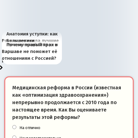
Анатомия уступки: как
Россия потеряла лучшие
Большевики
Киевская марионетка
В России назрели
Миграционный пожар
Россия начинает
Россия зимой 1904
Русская нация вчера и
Почему правый крах в
рыбопромысловые
отличаются от «Яблока»
Запада рассказала о
перемены: 15 шагов к
Европы
сбрасывать балласт
года: первые уступки во
сегодня
Варшаве не поможет её
районы Баренцева
тем, что они -
«переобувании» хозяев
суверенной экономике
Анкориджа
внутренней политике
отношениям с Россией?
моря
победители
Медицинская реформа в России (известная
как «оптимизация здравоохранения»)
непрерывно продолжается с 2010 года по
настоящее время. Как Вы оцениваете
результаты этой реформы?
На отлично