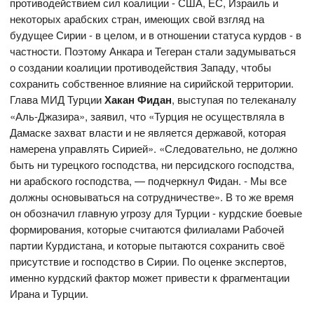
противодействием сил коалиции - США, ЕС, Израиль и
некоторых арабских стран, имеющих свой взгляд на
будущее Сирии - в целом, и в отношении статуса курдов - в
частности. Поэтому Анкара и Тегеран стали задумываться
о создании коалиции противодействия Западу, чтобы
сохранить собственное влияние на сирийской территории.
Глава МИД Турции
Хакан Фидан
, выступая по телеканалу
«Аль-Джазира», заявил, что «Турция не осуществляла в
Дамаске захват власти и не является державой, которая
намерена управлять Сирией». «Следовательно, не должно
быть ни турецкого господства, ни персидского господства,
ни арабского господства, — подчеркнул Фидан. - Мы все
должны основываться на сотрудничестве». В то же время
он обозначил главную угрозу для Турции - курдские боевые
формирования, которые считаются филиалами Рабочей
партии Курдистана, и которые пытаются сохранить своё
присутствие и господство в Сирии. По оценке экспертов,
именно курдский фактор может привести к фрагментации
Ирана и Турции.