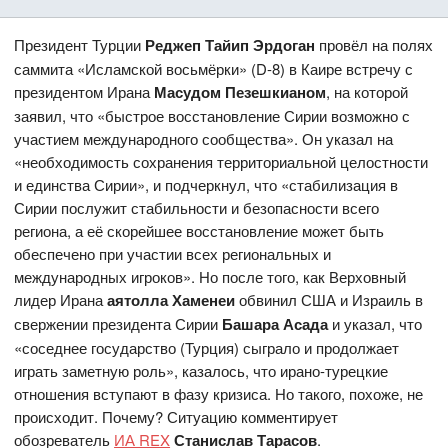
Президент Турции
Реджеп Тайип Эрдоган
провёл на полях
саммита «Исламской восьмёрки» (D-8) в Каире встречу с
президентом Ирана
Масудом Пезешкианом
, на которой
заявил, что «быстрое восстановление Сирии возможно с
участием международного сообщества». Он указал на
«необходимость сохранения территориальной целостности
и единства Сирии», и подчеркнул, что «стабилизация в
Сирии послужит стабильности и безопасности всего
региона, а её скорейшее восстановление может быть
обеспечено при участии всех региональных и
международных игроков». Но после того, как Верховный
лидер Ирана
аятолла Хаменеи
обвинил США и Израиль в
свержении президента Сирии
Башара Асада
и указал, что
«соседнее государство (Турция) сыграло и продолжает
играть заметную роль», казалось, что ирано-турецкие
отношения вступают в фазу кризиса. Но такого, похоже, не
происходит. Почему? Ситуацию комментирует
обозреватель
ИА REX
Станислав Тарасов
.