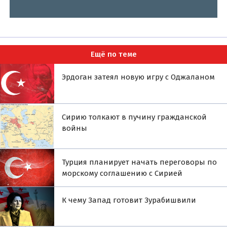
Ещё по теме
Эрдоган затеял новую игру с Оджаланом
Сирию толкают в пучину гражданской
войны
Турция планирует начать переговоры по
морскому соглашению с Сирией
К чему Запад готовит Зурабишвили