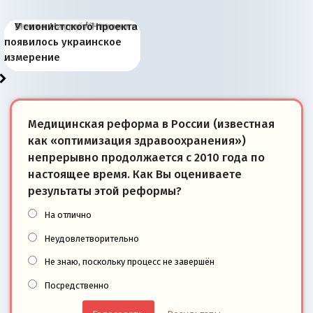
Киевская марионетка
В России назрели
Миграционный пожар
Россия начинает
Россия зимой 1904
Русская нация вчера и
Почему правый крах в
Место Науру / Науэро в
У сионистского проекта
Запада рассказала о
перемены: 15 шагов к
Европы
сбрасывать балласт
года: первые уступки во
сегодня
Варшаве не поможет её
современной истории
появилось украинское
«переобувании» хозяев
суверенной экономике
Анкориджа
внутренней политике
отношениям с Россией?
Южной Осетии
измерение
Медицинская реформа в России (известная
как «оптимизация здравоохранения»)
непрерывно продолжается с 2010 года по
настоящее время. Как Вы оцениваете
результаты этой реформы?
На отлично
Неудовлетворительно
Не знаю, поскольку процесс не завершён
Посредственно