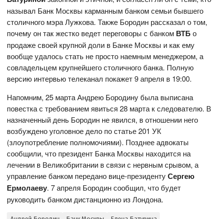
называл Банк Москвы карманным банком семьи бывшего
столичного мэра Лужкова. Также Бородин рассказал о том,
почему он так жестко ведет переговоры с банком
ВТБ
о
продаже своей крупной доли в Банке Москвы и как ему
вообще удалось стать не просто наемным менеджером, а
совладельцем крупнейшего столичного банка. Полную
версию интервью телеканал покажет 9 апреля в 19:00.
Напомним, 25 марта Андрею Бородину была выписана
повестка с требованием явиться 28 марта к следователю. В
назначенный день Бородин не явился, в отношении него
возбуждено уголовное дело по статье 201 УК
(злоупотребление полномочиями). Позднее адвокаты
сообщили, что президент Банка Москвы находится на
лечении в Великобритании в связи с нервным срывом, а
управление банком передано вице-президенту
Сергею
Ермолаеву
. 7 апреля Бородин сообщил, что будет
руководить банком дистанционно из Лондона.
Андрей Бородин
Банк Москвы
Елена Батурина