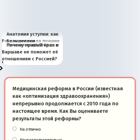
Анатомия уступки: как
Россия потеряла лучшие
Большевики
Киевская марионетка
В России назрели
Миграционный пожар
Россия начинает
Россия зимой 1904
Русская нация вчера и
Почему правый крах в
рыбопромысловые
отличаются от «Яблока»
Запада рассказала о
перемены: 15 шагов к
Европы
сбрасывать балласт
года: первые уступки во
сегодня
Варшаве не поможет её
районы Баренцева
тем, что они -
«переобувании» хозяев
суверенной экономике
Анкориджа
внутренней политике
отношениям с Россией?
моря
победители
Медицинская реформа в России (известная
как «оптимизация здравоохранения»)
непрерывно продолжается с 2010 года по
настоящее время. Как Вы оцениваете
результаты этой реформы?
На отлично
Неудовлетворительно