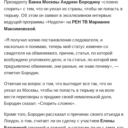
Президенту
Банка Москвы Андрею Бородину
«сложно
спорить» с тем, что он уехал из страны, чтобы не попасть в
тюрьму. Об этом он заявил в эксклюзивном интервью
ведущей программы «Неделя» на
РЕН ТВ Марианне
Максимовской
.
«Я получил копию постановления следователя, и
насколько я понимаю, теперь мой статус изменен со
свидетеля на обвиняемого, причем, статья, по которой
возбуждено уголовного дело, и та статья, по которой мне
предъявлено обвинение, они разные, не знаю почему», —
отметил Бородин.
Отвечая на вопрос о том, что выглядит все так, что он
уехал из Москвы, чтобы не попасть в тюрьму и на воле
вести переговоры о продаже своей немаленькой доли,
Бородин сказал: «Спорить сложно».
Кроме того, Бородин рассказал о причинах своего отъезда в
Лондон, о том, считает ли он сделку с участием
Елены
Батуриной
законной и этичной, и согласен ли он с теми, кто