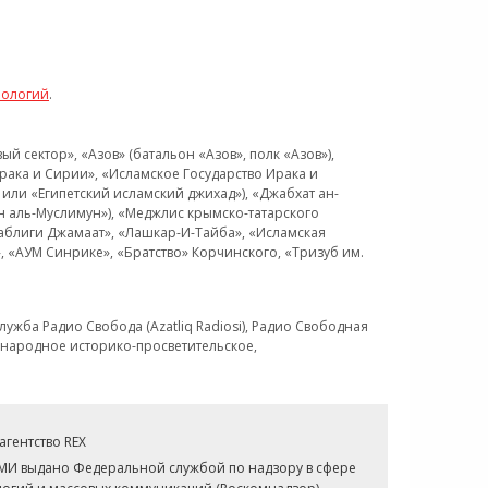
нологий
.
 сектор», «Азов» (батальон «Азов», полк «Азов»),
рака и Сирии», «Исламское Государство Ирака и
или «Египетский исламский джихад»), «Джабхат ан-
н аль-Муслимун»), «Меджлис крымско-татарского
Таблиги Джамаат», «Лашкар-И-Тайба», «Исламская
 «АУМ Синрике», «Братство» Корчинского, «Тризуб им.
ужба Радио Свобода (Azatliq Radiosi), Радио Свободная
ждународное историко-просветительское,
гентство REX
СМИ выдано Федеральной службой по надзору в сфере