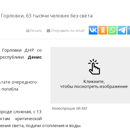
орловки, 63 тысячи человек без света
Печать
Отправить по email
 Горловки ДНР со
 республики
Денис
ьтате очередного
е погибла
Иллюстрация: ИА REX
ороде сложная, с 13
там критической
ения света, подачи отопления и воды.