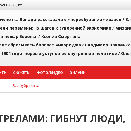
густа 2026, пт
ионетка Запада рассказала о «переобувании» хозяев /
Вл
рели перемены: 15 шагов к суверенной экономике /
Михаи
й пожар Европы /
Ксения Смертина
ает сбрасывать балласт Анкориджа /
Владимир Павленко
 1904 года: первые уступки во внутренней политике /
Оле
ИГИ
СЮЖЕТЫ
ФОТО/ВИДЕО
ОНЛАЙН
ство
Все рубрики →
ТРЕЛАМИ: ГИБНУТ ЛЮДИ,