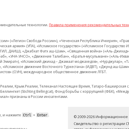
омендательные технологии.
Правила применения рекомендательных тех
и» («Легион Свобода России»), «Чеченская Республика Ичкерия», «Правый
еская армия» (УПА), «Исламское государство» («Исламское Государство И
 ИГИЛ, ДАИШ), «Джабхат Фатх аш-Шам», «Священная война» («Аль-Джихад» 
аб», «УНА-УНСО», «Движение Талибан», «Братья-мусульмане» («Аль-Ихва
кий Эмират»), «Исламский джихад – Джамаат моджахедов», «Нурджулар», «
», «Исламское движение Восточного Туркестана» (ИДВТ), «Джунд аш-Шам»,
истов» (ОУН), международное общественное движение ЛГБТ.
з.Реалии, Крым.Реалии, Телеканал Настоящее Время, Татаро-башкирская сл
Беллингкет (Stichting Bellingcat), Фонд борьбы с коррупцией (ФБК), «Ме
иал» признаны в России иноагентами.
, и нажмите
+
.
Ctrl
Enter
© 2009-2026 Информационное а
Свидетельство о регистрации 
 ориентированы