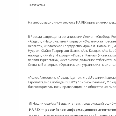
Казахстан
На информационном ресурсе ИА REX применяются рек
В России запрещены организации Легион «Свобода Росси
«Айдар», «Национальный корпус», «Украинская повстанч
Леванта», «Исламское Государство Ирака и Шама», ИГ,
Нусра», «Хайят Тахрир-аш-Шам», «Аль-Каида», «Аш-Шаб
народа», «Хизб ут-Тахрир», «Имарат Кавказ» («Кавказс
партия Туркестана», «Исламское движение Узбекистана
Степана Бандеры», «Организация украинских национал
«Голос Америки», «Левада-Центр», «Idel.Реалии», Кавка
Европа/Радио Свобода (PCE/PC), "Сибирь.Реалии", Фонд 
благотворительное и правозащитное общество «Мемор
Нашли ошибку? Выделите текст, содержащий ошибку
ИА REX — российское информационное агентство
ИА REX — международное экспертное сообщество. Мы