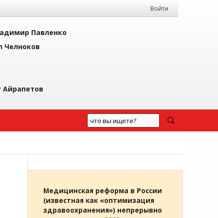
Войти
адимир Павленко
л Челноков
г Айрапетов
Медицинская реформа в России
(известная как «оптимизация
здравоохранения») непрерывно