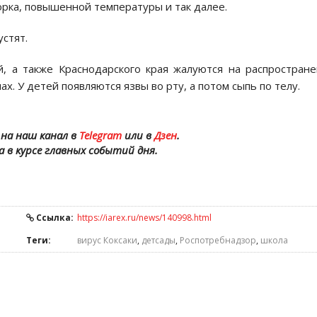
орка, повышенной температуры и так далее.
устят.
, а также Краснодарского края жалуются на распростран
ах. У детей появляются язвы во рту, а потом сыпь по телу.
на наш канал в
Telegram
или в
Дзен
.
а в курсе главных событий дня.
Ссылка:
https://iarex.ru/news/140998.html
Теги:
вирус Коксаки
,
детсады
,
Роспотребнадзор
,
школа