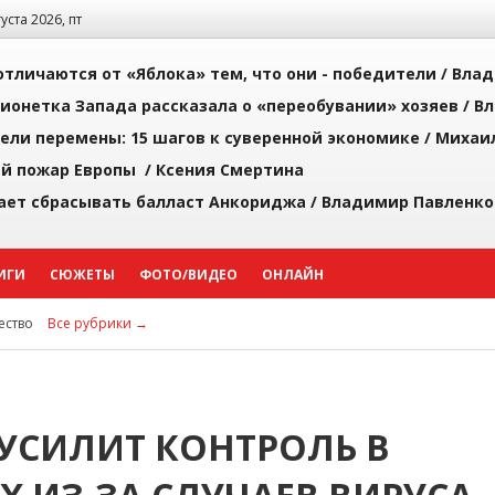
густа 2026, пт
тличаются от «Яблока» тем, что они - победители /
Влад
ионетка Запада рассказала о «переобувании» хозяев /
Вл
рели перемены: 15 шагов к суверенной экономике /
Михаи
й пожар Европы /
Ксения Смертина
ает сбрасывать балласт Анкориджа /
Владимир Павленко
ИГИ
СЮЖЕТЫ
ФОТО/ВИДЕО
ОНЛАЙН
ство
Все рубрики →
УСИЛИТ КОНТРОЛЬ В