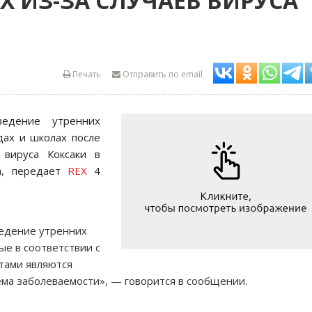
Х ИЗ-ЗА СЛУЧАЕВ ВИРУСА
Печать
Отправить по email
ведение утренних
дах и школах после
 вируса Коксаки в
ва, передает
REX
4
едение утренних
ые в соответствии с
тами являются
ма заболеваемости», — говорится в сообщении.