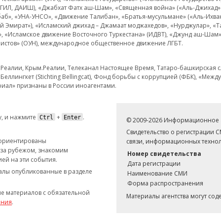
 ИГИЛ, ДАИШ), «Джабхат Фатх аш-Шам», «Священная война» («Аль-Джихад» 
аб», «УНА-УНСО», «Движение Талибан», «Братья-мусульмане» («Аль-Ихва
кий Эмират»), «Исламский джихад – Джамаат моджахедов», «Нурджулар», «
», «Исламское движение Восточного Туркестана» (ИДВТ), «Джунд аш-Шам»,
истов» (ОУН), международное общественное движение ЛГБТ.
з.Реалии, Крым.Реалии, Телеканал Настоящее Время, Татаро-башкирская сл
Беллингкет (Stichting Bellingcat), Фонд борьбы с коррупцией (ФБК), «Ме
иал» признаны в России иноагентами.
, и нажмите
+
.
Ctrl
Enter
© 2009-2026 Информационное а
Свидетельство о регистрации 
 ориентированы
связи, информационных технол
 за рубежом, знакомим
Номер свидетельства
ей на эти события.
Дата регистрации
иалы опубликованные в разделе
Наименование СМИ
Форма распространения
е материалов с обязательной
Материалы агентства могут со
ания
.