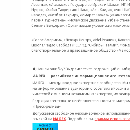
Леванта», «Исламское Государство Ирака и Шама», ИГ,
Нусра», «Хайят Тахрир-аш-Шам», «Аль-Каида», «Аш-Шаб
народа», «Хизб ут-Тахрир», «Имарат Кавказ» («Кавказс
партия Туркестана», «Исламское движение Узбекистана
Степана Бандеры», «Организация украинских национал
«Голос Америки», «Левада-Центр», «Idel.Реалии», Кавка
Европа/Радио Свобода (PCE/PC), "Сибирь.Реалии", Фонд 
благотворительное и правозащитное общество «Мемор
Нашли ошибку? Выделите текст, содержащий ошибку
ИА REX — российское информационное агентство
ИА REX — международное экспертное сообщество. Мы
на информирование аудитории о событиях в России и
читателей с мнением независимых экспертов, их реакци
Редакция агентства не несёт ответственности за матер
«Пресс-релизы».
Допускается свободное некоммерческое использовани
ссылкой на
ИА REX
. Подробнее см.
правила использов