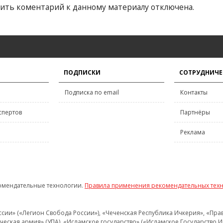
ить коментарий к данному материалу отключена.
ПОДПИСКИ
СОТРУДНИЧЕ
Подписка по email
Контакты
спертов
Партнёры
Реклама
омендательные технологии.
Правила применения рекомендательных тех
и» («Легион Свобода России»), «Чеченская Республика Ичкерия», «Правый
еская армия» (УПА), «Исламское государство» («Исламское Государство И