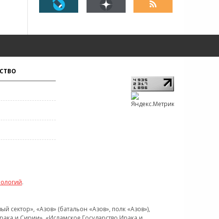
СТВО
нологий
.
 сектор», «Азов» (батальон «Азов», полк «Азов»),
рака и Сирии», «Исламское Государство Ирака и