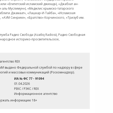
или «Египетский исламский джихад»), «Джабхат ан-
н аль-Муслимун»), «Меджлис крымско-татарского
Таблиги Джамаат», «Лашкар-И-Тайба», «Исламская
 «АУМ Синрике», «Братство» Корчинского, «Тризуб им.
ужба Радио Свобода (Azatliq Radiosi), Радио Свободная
ждународное историко-просветительское,
гентство REX
СМИ выдано Федеральной службой по надзору в сфере
огий и массовых коммуникаций (Роскомнадзор).
ИА № ФС 77 - 91094
01.04.2026
РЕКС / РЭКС / REX
Информационное агентство
держать информацию 18+