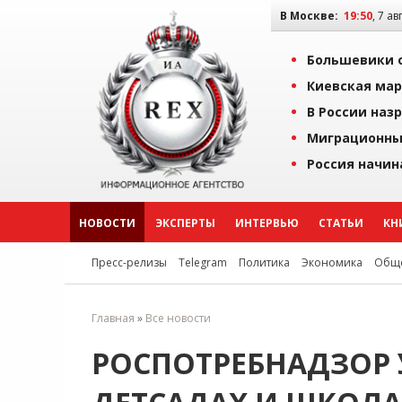
В Москве:
19:50
, 7 ав
Большевики о
Киевская мар
В России наз
Миграционны
Россия начин
НОВОСТИ
ЭКСПЕРТЫ
ИНТЕРВЬЮ
СТАТЬИ
КН
Пресс-релизы
Telegram
Политика
Экономика
Обще
Главная
»
Все новости
РОСПОТРЕБНАДЗОР 