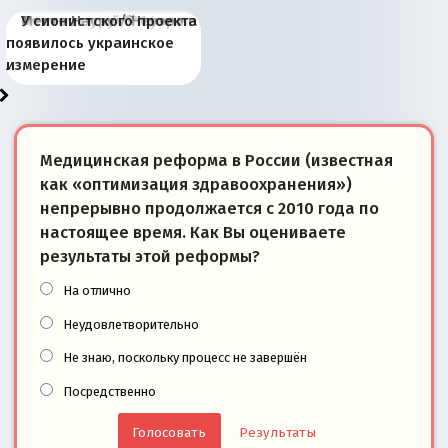
Киевская марионетка
В России назрели
Миграционный пожар
Россия начинает
Россия зимой 1904
Русская нация вчера и
Почему правый крах в
Место Науру / Науэро в
У сионистского проекта
Запада рассказала о
перемены: 15 шагов к
Европы
сбрасывать балласт
года: первые уступки во
сегодня
Варшаве не поможет её
современной истории
появилось украинское
«переобувании» хозяев
суверенной экономике
Анкориджа
внутренней политике
отношениям с Россией?
Южной Осетии
измерение
Медицинская реформа в России (известная
как «оптимизация здравоохранения»)
непрерывно продолжается с 2010 года по
настоящее время. Как Вы оцениваете
результаты этой реформы?
На отлично
Неудовлетворительно
Не знаю, поскольку процесс не завершён
Посредственно
Результаты