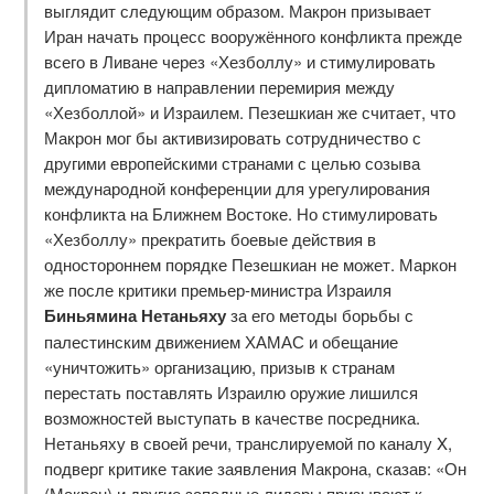
выглядит следующим образом. Макрон призывает
Иран начать процесс вооружённого конфликта прежде
всего в Ливане через «Хезболлу» и стимулировать
дипломатию в направлении перемирия между
«Хезболлой» и Израилем. Пезешкиан же считает, что
Макрон мог бы активизировать сотрудничество с
другими европейскими странами с целью созыва
международной конференции для урегулирования
конфликта на Ближнем Востоке. Но стимулировать
«Хезболлу» прекратить боевые действия в
одностороннем порядке Пезешкиан не может. Маркон
же после критики премьер-министра Израиля
Биньямина Нетаньяху
за его методы борьбы с
палестинским движением ХАМАС и обещание
«уничтожить» организацию, призыв к странам
перестать поставлять Израилю оружие лишился
возможностей выступать в качестве посредника.
Нетаньяху в своей речи, транслируемой по каналу X,
подверг критике такие заявления Макрона, сказав: «Он
(Макрон) и другие западные лидеры призывают к