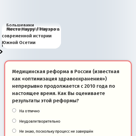
Большевики
Киевская марионетка
В России назрели
Миграционный пожар
Россия начинает
Россия зимой 1904
Русская нация вчера и
Почему правый крах в
Место Науру / Науэро в
отличаются от «Яблока»
Запада рассказала о
перемены: 15 шагов к
Европы
сбрасывать балласт
года: первые уступки во
сегодня
Варшаве не поможет её
современной истории
тем, что они -
«переобувании» хозяев
суверенной экономике
Анкориджа
внутренней политике
отношениям с Россией?
Южной Осетии
победители
Медицинская реформа в России (известная
как «оптимизация здравоохранения»)
непрерывно продолжается с 2010 года по
настоящее время. Как Вы оцениваете
результаты этой реформы?
На отлично
Неудовлетворительно
Не знаю, поскольку процесс не завершён