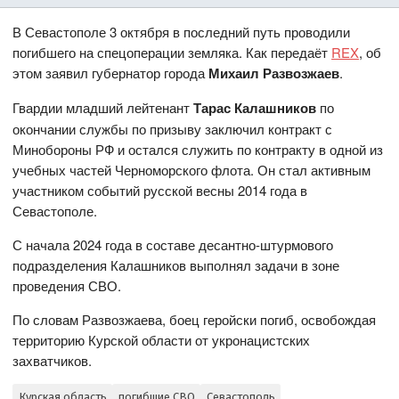
В Севастополе 3 октября в последний путь проводили
погибшего на спецоперации земляка. Как передаёт
REX
, об
этом заявил губернатор города
Михаил Развозжаев
.
Гвардии младший лейтенант
Тарас Калашников
по
окончании службы по призыву заключил контракт с
Минобороны РФ и остался служить по контракту в одной из
учебных частей Черноморского флота. Он стал активным
участником событий русской весны 2014 года в
Севастополе.
С начала 2024 года в составе десантно-штурмового
подразделения Калашников выполнял задачи в зоне
проведения СВО.
По словам Развозжаева, боец геройски погиб, освобождая
территорию Курской области от укронацистских
захватчиков.
Курская область
погибшие СВО
Севастополь