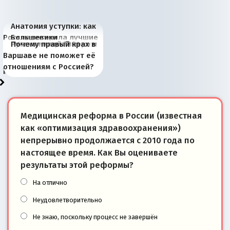
Анатомия уступки: как
Россия потеряла лучшие
Большевики
Киевская марионетка
В России назрели
Миграционный пожар
Россия начинает
Россия зимой 1904
Русская нация вчера и
Почему правый крах в
рыбопромысловые
отличаются от «Яблока»
Запада рассказала о
перемены: 15 шагов к
Европы
сбрасывать балласт
года: первые уступки во
сегодня
Варшаве не поможет её
районы Баренцева
тем, что они -
«переобувании» хозяев
суверенной экономике
Анкориджа
внутренней политике
отношениям с Россией?
моря
победители
Медицинская реформа в России (известная
как «оптимизация здравоохранения»)
непрерывно продолжается с 2010 года по
настоящее время. Как Вы оцениваете
результаты этой реформы?
На отлично
Неудовлетворительно
Не знаю, поскольку процесс не завершён