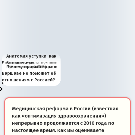
Анатомия уступки: как
Россия потеряла лучшие
Большевики
Киевская марионетка
В России назрели
Миграционный пожар
Россия начинает
Россия зимой 1904
Русская нация вчера и
Почему правый крах в
рыбопромысловые
отличаются от «Яблока»
Запада рассказала о
перемены: 15 шагов к
Европы
сбрасывать балласт
года: первые уступки во
сегодня
Варшаве не поможет её
районы Баренцева
тем, что они -
«переобувании» хозяев
суверенной экономике
Анкориджа
внутренней политике
отношениям с Россией?
моря
победители
Медицинская реформа в России (известная
как «оптимизация здравоохранения»)
непрерывно продолжается с 2010 года по
настоящее время. Как Вы оцениваете