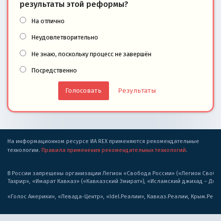
результаты этой реформы?
На отлично
Неудовлетворительно
Не знаю, поскольку процесс не завершён
Посредственно
Результаты
На информационном ресурсе ИА REX применяются рекомендательные
технологии.
Правила применения рекомендательных технологий
.
В России запрещены организации Легион «Свобода России» («Легион Свобода
Тахрир», «Имарат Кавказ» («Кавказский Эмират»), «Исламский джихад – Дж
«Голос Америки», «Левада-Центр», «Idel.Реалии», Кавказ.Реалии, Крым.Реал