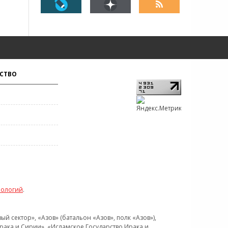
СТВО
нологий
.
 сектор», «Азов» (батальон «Азов», полк «Азов»),
рака и Сирии», «Исламское Государство Ирака и