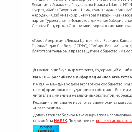
Леванта», «Исламское Государство Ирака и Шама», ИГ,
Нусра», «Хайят Тахрир-аш-Шам», «Аль-Каида», «Аш-Шаб
народа», «Хизб ут-Тахрир», «Имарат Кавказ» («Кавказс
партия Туркестана», «Исламское движение Узбекистана
Степана Бандеры», «Организация украинских национал
«Голос Америки», «Левада-Центр», «Idel.Реалии», Кавка
Европа/Радио Свобода (PCE/PC), "Сибирь.Реалии", Фонд 
благотворительное и правозащитное общество «Мемор
Нашли ошибку? Выделите текст, содержащий ошибку
ИА REX — российское информационное агентство
ИА REX — международное экспертное сообщество. Мы
на информирование аудитории о событиях в России и
читателей с мнением независимых экспертов, их реакци
Редакция агентства не несёт ответственности за матер
«Пресс-релизы».
Допускается свободное некоммерческое использовани
ссылкой на
ИА REX
. Подробнее см.
правила использов