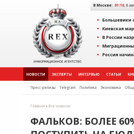
В Москве:
01:10
, 8 ав
Большевики о
Киевская мар
В России наз
Миграционны
Россия начин
НОВОСТИ
ЭКСПЕРТЫ
ИНТЕРВЬЮ
СТАТЬИ
КН
Пресс-релизы
Telegram
Политика
Экономика
Обще
Главная
»
Все новости
ФАЛЬКОВ: БОЛЕЕ 6