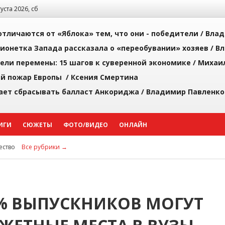
густа 2026, сб
тличаются от «Яблока» тем, что они - победители /
Влад
ионетка Запада рассказала о «переобувании» хозяев /
Вл
рели перемены: 15 шагов к суверенной экономике /
Михаи
й пожар Европы /
Ксения Смертина
ает сбрасывать балласт Анкориджа /
Владимир Павленко
ИГИ
СЮЖЕТЫ
ФОТО/ВИДЕО
ОНЛАЙН
ство
Все рубрики →
0% ВЫПУСКНИКОВ МОГУТ