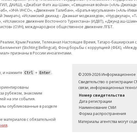
 ИГИЛ, ДАИШ), «Джабхат Фатх аш-Шам», «Священная война» («Аль-Джихад» 
аб», «УНА-УНСО», «Движение Талибан», «Братья-мусульмане» («Аль-Ихва
кий Эмират»), «Исламский джихад – Джамаат моджахедов», «Нурджулар», «
», «Исламское движение Восточного Туркестана» (ИДВТ), «Джунд аш-Шам»,
истов» (ОУН), международное общественное движение ЛГБТ.
з.Реалии, Крым.Реалии, Телеканал Настоящее Время, Татаро-башкирская сл
Беллингкет (Stichting Bellingcat), Фонд борьбы с коррупцией (ФБК), «Ме
иал» признаны в России иноагентами.
, и нажмите
+
.
Ctrl
Enter
© 2009-2026 Информационное а
Свидетельство о регистрации 
 ориентированы
связи, информационных технол
 за рубежом, знакомим
Номер свидетельства
ей на эти события.
Дата регистрации
иалы опубликованные в разделе
Наименование СМИ
Форма распространения
е материалов с обязательной
Материалы агентства могут со
ания
.