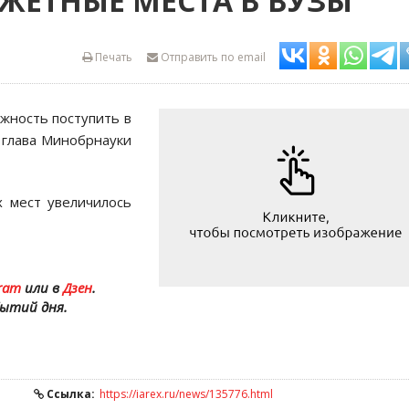
ЖЕТНЫЕ МЕСТА В ВУЗЫ
Печать
Отправить по email
жность поступить в
 глава Минобрнауки
 мест увеличилось
ram
или в
Дзен
.
бытий дня.
Ссылка:
https://iarex.ru/news/135776.html