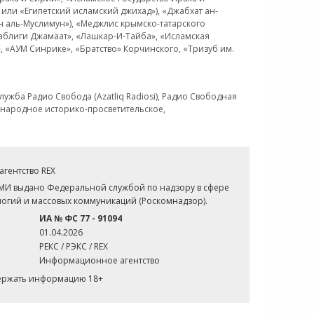
или «Египетский исламский джихад»), «Джабхат ан-
н аль-Муслимун»), «Меджлис крымско-татарского
Таблиги Джамаат», «Лашкар-И-Тайба», «Исламская
 «АУМ Синрике», «Братство» Корчинского, «Тризуб им.
ужба Радио Свобода (Azatliq Radiosi), Радио Свободная
ждународное историко-просветительское,
гентство REX
СМИ выдано Федеральной службой по надзору в сфере
огий и массовых коммуникаций (Роскомнадзор).
ИА № ФС 77 - 91094
01.04.2026
РЕКС / РЭКС / REX
Информационное агентство
держать информацию 18+