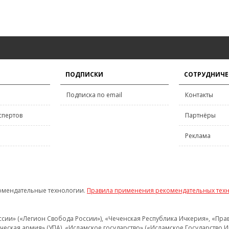
ПОДПИСКИ
СОТРУДНИЧЕ
Подписка по email
Контакты
спертов
Партнёры
Реклама
омендательные технологии.
Правила применения рекомендательных тех
и» («Легион Свобода России»), «Чеченская Республика Ичкерия», «Правый
еская армия» (УПА), «Исламское государство» («Исламское Государство И