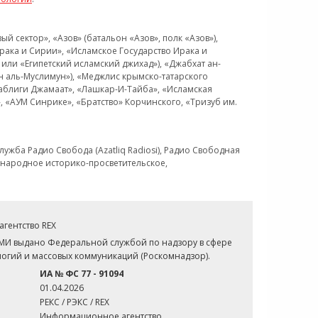
 сектор», «Азов» (батальон «Азов», полк «Азов»),
рака и Сирии», «Исламское Государство Ирака и
или «Египетский исламский джихад»), «Джабхат ан-
н аль-Муслимун»), «Меджлис крымско-татарского
Таблиги Джамаат», «Лашкар-И-Тайба», «Исламская
 «АУМ Синрике», «Братство» Корчинского, «Тризуб им.
ужба Радио Свобода (Azatliq Radiosi), Радио Свободная
ждународное историко-просветительское,
гентство REX
СМИ выдано Федеральной службой по надзору в сфере
огий и массовых коммуникаций (Роскомнадзор).
ИА № ФС 77 - 91094
01.04.2026
РЕКС / РЭКС / REX
Информационное агентство