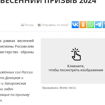
 ВЕСЕННИЙ ПРИЗЫВ 2024
Печать
Отправить по email
в рамках весенней
 регионы России или
истерство оброны
ужённых сил России
это Донецкая и
я и Запорожская
Призывники. Фото: mil.ru
ии задач
жащие по призыву
и.