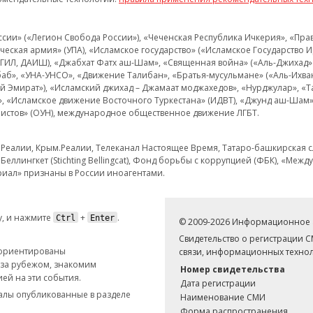
и» («Легион Свобода России»), «Чеченская Республика Ичкерия», «Правый
еская армия» (УПА), «Исламское государство» («Исламское Государство И
 ИГИЛ, ДАИШ), «Джабхат Фатх аш-Шам», «Священная война» («Аль-Джихад» 
аб», «УНА-УНСО», «Движение Талибан», «Братья-мусульмане» («Аль-Ихва
кий Эмират»), «Исламский джихад – Джамаат моджахедов», «Нурджулар», «
», «Исламское движение Восточного Туркестана» (ИДВТ), «Джунд аш-Шам»,
истов» (ОУН), международное общественное движение ЛГБТ.
з.Реалии, Крым.Реалии, Телеканал Настоящее Время, Татаро-башкирская сл
Беллингкет (Stichting Bellingcat), Фонд борьбы с коррупцией (ФБК), «Ме
иал» признаны в России иноагентами.
, и нажмите
+
.
Ctrl
Enter
© 2009-2026 Информационное а
Свидетельство о регистрации 
 ориентированы
связи, информационных технол
 за рубежом, знакомим
Номер свидетельства
ей на эти события.
Дата регистрации
иалы опубликованные в разделе
Наименование СМИ
Форма распространения