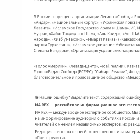
В России запрещены организации Легион «Свобода Росси
«Айдар», «Национальный корпус», «Украинская повстанч
Леванта», «Исламское Государство Ирака и Шама», ИГ,
Нусра», «Хайят Тахрир-аш-Шам», «Аль-Каида», «Аш-Шаб
народа», «Хизб ут-Тахрир», «Имарат Кавказ» («Кавказс
партия Туркестана», «Исламское движение Узбекистана
Степана Бандеры», «Организация украинских национал
«Голос Америки», «Левада-Центр», «Idel.Реалии», Кавка
Европа/Радио Свобода (PCE/PC), "Сибирь.Реалии", Фонд 
благотворительное и правозащитное общество «Мемор
Нашли ошибку? Выделите текст, содержащий ошибку
ИА REX — российское информационное агентство
ИА REX — международное экспертное сообщество. Мы
на информирование аудитории о событиях в России и
читателей с мнением независимых экспертов, их реакци
Редакция агентства не несёт ответственности за матер
«Пресс-релизы».