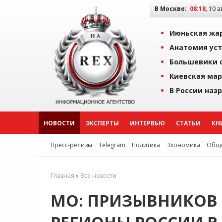
В Москве:
08:18
, 10 
Июньская жар
Анатомия уст
Большевики о
Киевская мар
В России наз
НОВОСТИ
ЭКСПЕРТЫ
ИНТЕРВЬЮ
СТАТЬИ
КН
Пресс-релизы
Telegram
Политика
Экономика
Обще
Главная
»
Все новости
МО: ПРИЗЫВНИКОВ 