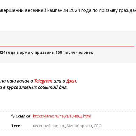
авершении весенней кампании 2024 года по призыву гражда
024 года в армию призваны 150 тысяч человек
на наш канал в
Telegram
или в
Дзен
.
а в курсе главных событий дня.
Ссылка:
https://iarex.ru/news/134862.html
Теги:
весенний призыв
,
Минобороны
,
СВО