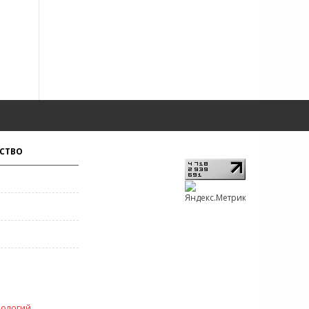
СТВО
нологий
.