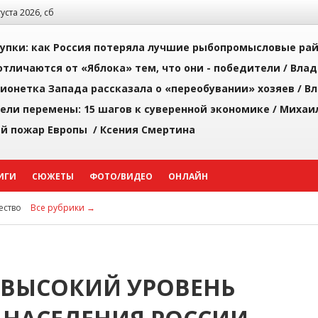
густа 2026, сб
упки: как Россия потеряла лучшие рыбопромысловые ра
тличаются от «Яблока» тем, что они - победители /
Влад
ионетка Запада рассказала о «переобувании» хозяев /
Вл
рели перемены: 15 шагов к суверенной экономике /
Михаи
й пожар Европы /
Ксения Смертина
ИГИ
СЮЖЕТЫ
ФОТО/ВИДЕО
ОНЛАЙН
ство
Все рубрики →
 ВЫСОКИЙ УРОВЕНЬ