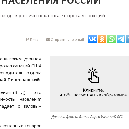
 НАСЕЛЕНИЯ РОССИИ
доходов россиян показывает провал санкций
Печать
Отправить по email
 с высоким уровнем
провал санкций США
оводитель отдела
ай Переславский
.
ления (ВНД) — это
нность населения
падает с валовым
Доходы. Деньги. Фото: Дарья Ильина © REX
х конечных товаров