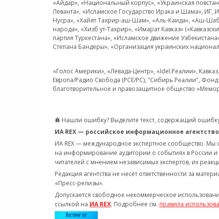
«Айдар», «Национальный корпус», «Украинская повстанч
Леванта», «Исламское Государство Ирака и Шама», ИГ,
Нусра», «Хайят Тахрир-аш-Шам», «Аль-Каида», «Аш-Шаб
народа», «Хизб ут-Тахрир», «Имарат Кавказ» («Кавказс
партия Туркестана», «Исламское движение Узбекистана
Степана Бандеры», «Организация украинских национал
«Голос Америки», «Левада-Центр», «Idel.Реалии», Кавка
Европа/Радио Свобода (PCE/PC), "Сибирь.Реалии", Фонд 
благотворительное и правозащитное общество «Мемор
Нашли ошибку? Выделите текст, содержащий ошибку
ИА REX — российское информационное агентство
ИА REX — международное экспертное сообщество. Мы
на информирование аудитории о событиях в России и
читателей с мнением независимых экспертов, их реакци
Редакция агентства не несёт ответственности за матер
«Пресс-релизы».
Допускается свободное некоммерческое использовани
ссылкой на
ИА REX
. Подробнее см.
правила использов