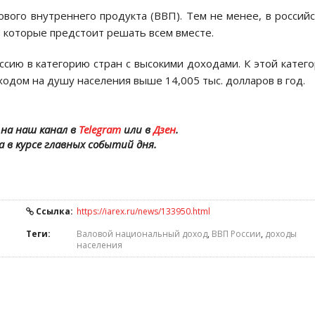
ового внутреннего продукта (ВВП). Тем не менее, в россий
 которые предстоит решать всем вместе.
ссию в категорию стран с высокими доходами. К этой катег
одом на душу населения выше 14,005 тыс. долларов в год.
на наш канал в
Telegram
или в
Дзен
.
а в курсе главных событий дня.
Ссылка:
https://iarex.ru/news/133950.html
Теги:
Валовой национальный доход
,
ВВП России
,
доходы
населения