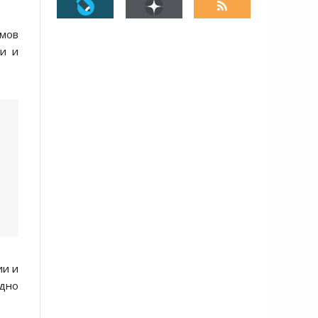
ёмов
ии и
ии и
рдно