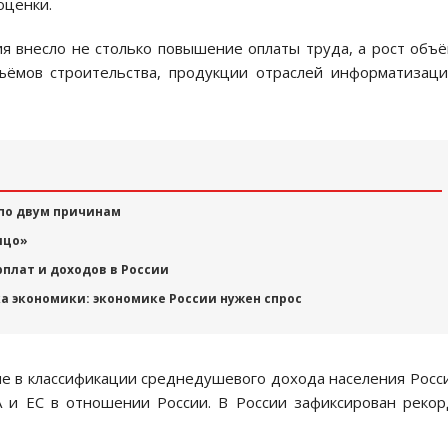
оценки.
я внесло не столько повышение оплаты труда, а рост объ
ёмов строительства, продукции отраслей информатизац
по двум причинам
ицо»
рплат и доходов в России
а экономики: экономике России нужен спрос
ие в классификации среднедушевого дохода населения Росс
 и ЕС в отношении России. В России зафиксирован реко