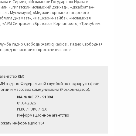
рака и Сирии», «Исламское Государство Ирака и
или «Египетский исламский джихад»), «Джабхат ан-
н аль-Муслимун»), «Меджлис крымско-татарского
Таблиги Джамаат», «Лашкар-И-Тайба», «Исламская
 «АУМ Синрике», «Братство» Корчинского, «Тризуб им.
ужба Радио Свобода (Azatliq Radiosi), Радио Свободная
ждународное историко-просветительское,
гентство REX
СМИ выдано Федеральной службой по надзору в сфере
огий и массовых коммуникаций (Роскомнадзор).
ИА № ФС 77 - 91094
01.04.2026
РЕКС / РЭКС / REX
Информационное агентство
держать информацию 18+