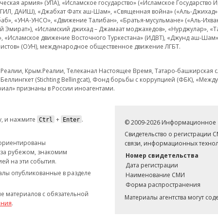
еская армия» (УПА), «Исламское государство» («Исламское Государство И
 ИГИЛ, ДАИШ), «Джабхат Фатх аш-Шам», «Священная война» («Аль-Джихад» 
аб», «УНА-УНСО», «Движение Талибан», «Братья-мусульмане» («Аль-Ихва
кий Эмират»), «Исламский джихад – Джамаат моджахедов», «Нурджулар», «
», «Исламское движение Восточного Туркестана» (ИДВТ), «Джунд аш-Шам»,
истов» (ОУН), международное общественное движение ЛГБТ.
з.Реалии, Крым.Реалии, Телеканал Настоящее Время, Татаро-башкирская сл
Беллингкет (Stichting Bellingcat), Фонд борьбы с коррупцией (ФБК), «Ме
иал» признаны в России иноагентами.
, и нажмите
+
.
Ctrl
Enter
© 2009-2026 Информационное а
Свидетельство о регистрации 
 ориентированы
связи, информационных технол
 за рубежом, знакомим
Номер свидетельства
ей на эти события.
Дата регистрации
иалы опубликованные в разделе
Наименование СМИ
Форма распространения
е материалов с обязательной
Материалы агентства могут со
ания
.