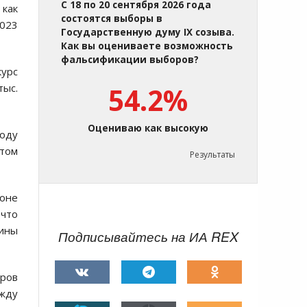
С 18 по 20 сентября 2026 года
 как
состоятся выборы в
2023
Государственную думу IX созыва.
Как вы оцениваете возможность
фальсификации выборов?
курс
тыс.
54.2%
Оцениваю как высокую
году
том
Результаты
зоне
 что
ины
Подписывайтесь на ИА REX
аров
жду