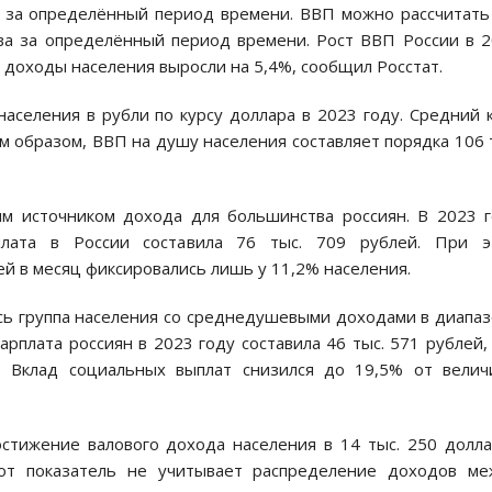
й за определённый период времени. ВВП можно рассчитать
ва за определённый период времени. Рост ВВП России в 
е доходы населения выросли на 5,4%, сообщил Росстат.
селения в рубли по курсу доллара в 2023 году. Средний 
им образом, ВВП на душу населения составляет порядка 106 
ым источником дохода для большинства россиян. В 2023 
плата в России составила 76 тыс. 709 рублей. При э
 в месяц фиксировались лишь у 11,2% населения.
сь группа населения со среднедушевыми доходами в диапа
арплата россиян в 2023 году составила 46 тыс. 571 рублей,
. Вклад социальных выплат снизился до 19,5% от велич
стижение валового дохода населения в 14 тыс. 250 долл
тот показатель не учитывает распределение доходов ме