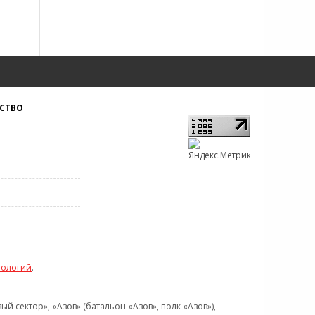
СТВО
нологий
.
 сектор», «Азов» (батальон «Азов», полк «Азов»),