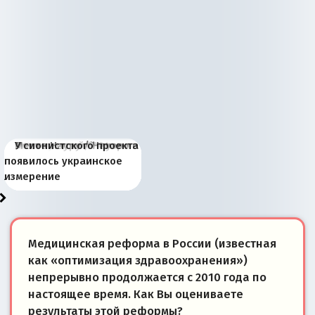
Киевская марионетка
В России назрели
Миграционный пожар
Россия начинает
Россия зимой 1904
Русская нация вчера и
Почему правый крах в
Место Науру / Науэро в
У сионистского проекта
Запада рассказала о
перемены: 15 шагов к
Европы
сбрасывать балласт
года: первые уступки во
сегодня
Варшаве не поможет её
современной истории
появилось украинское
«переобувании» хозяев
суверенной экономике
Анкориджа
внутренней политике
отношениям с Россией?
Южной Осетии
измерение
Медицинская реформа в России (известная
как «оптимизация здравоохранения»)
непрерывно продолжается с 2010 года по
настоящее время. Как Вы оцениваете
результаты этой реформы?