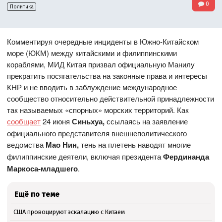
0
Политика
Комментируя очередные инциденты в Южно-Китайском
море (ЮКМ) между китайскими и филиппинскими
кораблями, МИД Китая призвал официальную Манилу
прекратить посягательства на законные права и интересы
КНР и не вводить в заблуждение международное
сообщество относительно действительной принадлежности
так называемых «спорных» морских территорий. Как
сообщает
24 июня
Синьхуа,
ссылаясь на заявление
официального представителя внешнеполитического
ведомства
Мао Нин,
тень на плетень наводят многие
филиппинские деятели, включая президента
Фердинанда
Маркоса-младшего
.
Ещё по теме
США провоцируют эскалацию с Китаем