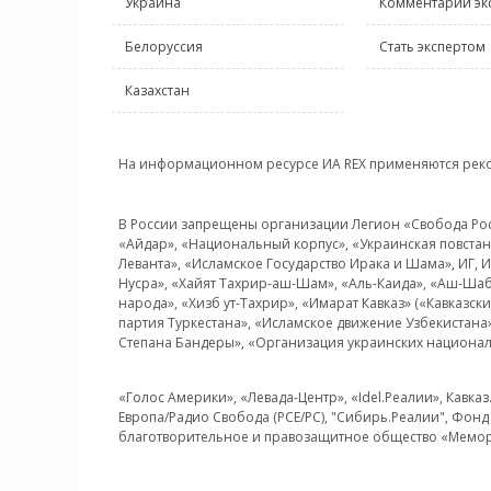
Украина
Комментарии эк
Белоруссия
Стать экспертом
Казахстан
На информационном ресурсе ИА REX применяются рек
В России запрещены организации Легион «Свобода Росси
«Айдар», «Национальный корпус», «Украинская повстанч
Леванта», «Исламское Государство Ирака и Шама», ИГ,
Нусра», «Хайят Тахрир-аш-Шам», «Аль-Каида», «Аш-Шаб
народа», «Хизб ут-Тахрир», «Имарат Кавказ» («Кавказс
партия Туркестана», «Исламское движение Узбекистана
Степана Бандеры», «Организация украинских национал
«Голос Америки», «Левада-Центр», «Idel.Реалии», Кавка
Европа/Радио Свобода (PCE/PC), "Сибирь.Реалии", Фонд 
благотворительное и правозащитное общество «Мемор