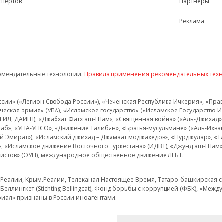
спертов
Партнёры
Реклама
омендательные технологии.
Правила применения рекомендательных тех
и» («Легион Свобода России»), «Чеченская Республика Ичкерия», «Правый
еская армия» (УПА), «Исламское государство» («Исламское Государство И
 ИГИЛ, ДАИШ), «Джабхат Фатх аш-Шам», «Священная война» («Аль-Джихад» 
аб», «УНА-УНСО», «Движение Талибан», «Братья-мусульмане» («Аль-Ихва
кий Эмират»), «Исламский джихад – Джамаат моджахедов», «Нурджулар», «
», «Исламское движение Восточного Туркестана» (ИДВТ), «Джунд аш-Шам»,
истов» (ОУН), международное общественное движение ЛГБТ.
з.Реалии, Крым.Реалии, Телеканал Настоящее Время, Татаро-башкирская сл
Беллингкет (Stichting Bellingcat), Фонд борьбы с коррупцией (ФБК), «Ме
иал» признаны в России иноагентами.