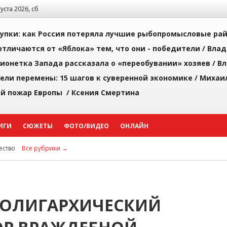
густа 2026, сб
упки: как Россия потеряла лучшие рыбопромысловые ра
тличаются от «Яблока» тем, что они - победители /
Влад
ионетка Запада рассказала о «переобувании» хозяев /
Вл
рели перемены: 15 шагов к суверенной экономике /
Михаи
й пожар Европы /
Ксения Смертина
ИГИ
СЮЖЕТЫ
ФОТО/ВИДЕО
ОНЛАЙН
ство
Все рубрики →
«ОЛИГАРХИЧЕСКИЙ