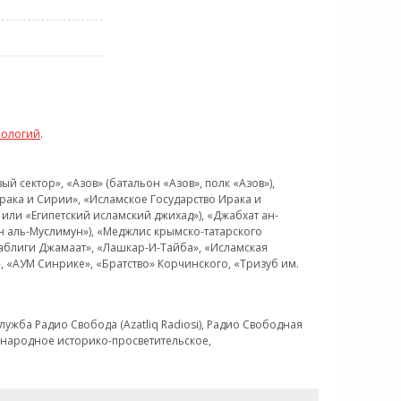
нологий
.
 сектор», «Азов» (батальон «Азов», полк «Азов»),
рака и Сирии», «Исламское Государство Ирака и
или «Египетский исламский джихад»), «Джабхат ан-
н аль-Муслимун»), «Меджлис крымско-татарского
Таблиги Джамаат», «Лашкар-И-Тайба», «Исламская
 «АУМ Синрике», «Братство» Корчинского, «Тризуб им.
ужба Радио Свобода (Azatliq Radiosi), Радио Свободная
ждународное историко-просветительское,