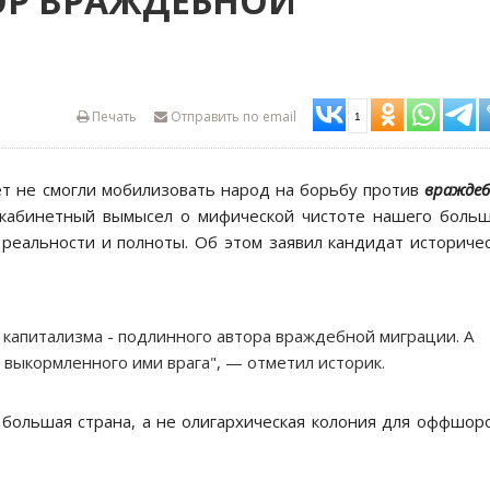
ОР ВРАЖДЕБНОЙ
Печать
Отправить по email
1
ет не смогли мобилизовать народ на борьбу против
вражде
й кабинетный вымысел о мифической чистоте нашего боль
, реальности и полноты. Об этом заявил кандидат историче
 капитализма - подлинного автора враждебной миграции. А
 выкормленного ими врага", — отметил историк.
 большая страна, а не олигархическая колония для оффшор