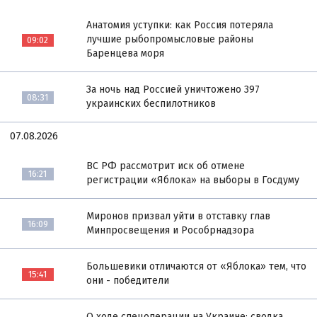
Анатомия уступки: как Россия потеряла
лучшие рыбопромысловые районы
09:02
Баренцева моря
За ночь над Россией уничтожено 397
08:31
украинских беспилотников
07.08.2026
ВС РФ рассмотрит иск об отмене
16:21
регистрации «Яблока» на выборы в Госдуму
Миронов призвал уйти в отставку глав
16:09
Минпросвещения и Рособрнадзора
Большевики отличаются от «Яблока» тем, что
15:41
они - победители
О ходе спецоперации на Украине: сводка