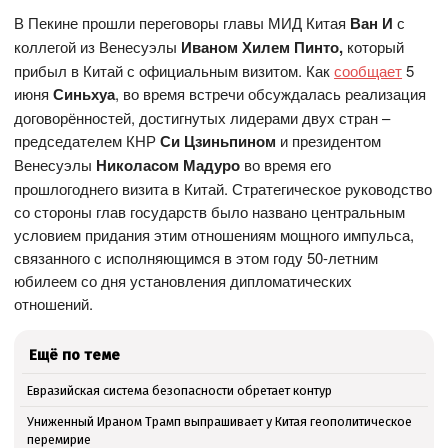
В Пекине прошли переговоры главы МИД Китая
Ван И
с
коллегой из Венесуэлы
Иваном Хилем Пинто,
который
прибыл в Китай с официальным визитом. Как
сообщает
5
июня
Синьхуа
, во время встречи обсуждалась реализация
договорённостей, достигнутых лидерами двух стран –
председателем КНР
Си Цзиньпином
и президентом
Венесуэлы
Николасом Мадуро
во время его
прошлогоднего визита в Китай. Стратегическое руководство
со стороны глав государств было названо центральным
условием придания этим отношениям мощного импульса,
связанного с исполняющимся в этом году 50-летним
юбилеем со дня установления дипломатических
отношений.
Ещё по теме
Евразийская система безопасности обретает контур
Униженный Ираном Трамп выпрашивает у Китая геополитическое
перемирие