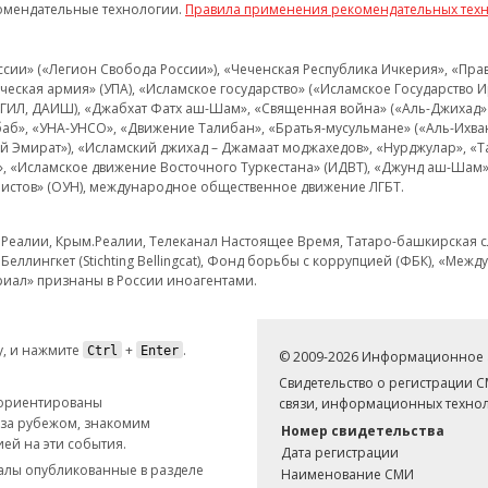
омендательные технологии.
Правила применения рекомендательных тех
и» («Легион Свобода России»), «Чеченская Республика Ичкерия», «Правый
еская армия» (УПА), «Исламское государство» («Исламское Государство И
 ИГИЛ, ДАИШ), «Джабхат Фатх аш-Шам», «Священная война» («Аль-Джихад» 
аб», «УНА-УНСО», «Движение Талибан», «Братья-мусульмане» («Аль-Ихва
кий Эмират»), «Исламский джихад – Джамаат моджахедов», «Нурджулар», «
», «Исламское движение Восточного Туркестана» (ИДВТ), «Джунд аш-Шам»,
истов» (ОУН), международное общественное движение ЛГБТ.
з.Реалии, Крым.Реалии, Телеканал Настоящее Время, Татаро-башкирская сл
Беллингкет (Stichting Bellingcat), Фонд борьбы с коррупцией (ФБК), «Ме
иал» признаны в России иноагентами.
, и нажмите
+
.
Ctrl
Enter
© 2009-2026 Информационное а
Свидетельство о регистрации 
 ориентированы
связи, информационных технол
 за рубежом, знакомим
Номер свидетельства
ей на эти события.
Дата регистрации
иалы опубликованные в разделе
Наименование СМИ