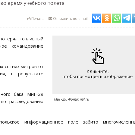
во время учебного полёта
Печать
Отправить по email
потерял топливный
ное командование
их сотнях метров от
ия, в результате
вного бака МиГ-29
МиГ-29. Фото: mil.ru
 по расследованию
польское информационное поле забито многочисленн