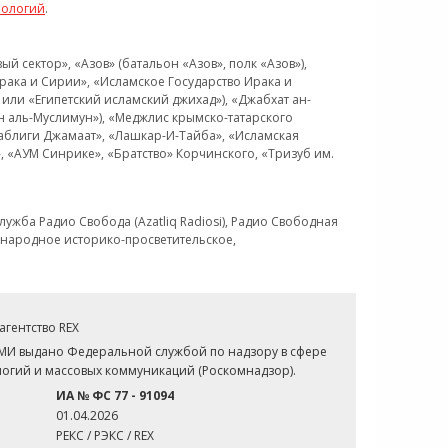
нологий
.
 сектор», «Азов» (батальон «Азов», полк «Азов»),
рака и Сирии», «Исламское Государство Ирака и
или «Египетский исламский джихад»), «Джабхат ан-
н аль-Муслимун»), «Меджлис крымско-татарского
Таблиги Джамаат», «Лашкар-И-Тайба», «Исламская
 «АУМ Синрике», «Братство» Корчинского, «Тризуб им.
ужба Радио Свобода (Azatliq Radiosi), Радио Свободная
ждународное историко-просветительское,
гентство REX
СМИ выдано Федеральной службой по надзору в сфере
огий и массовых коммуникаций (Роскомнадзор).
ИА № ФС 77 - 91094
01.04.2026
РЕКС / РЭКС / REX