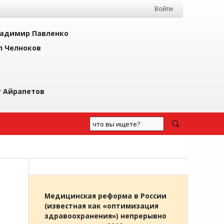
Войти
адимир Павленко
л Челноков
г Айрапетов
Медицинская реформа в России
(известная как «оптимизация
здравоохранения») непрерывно