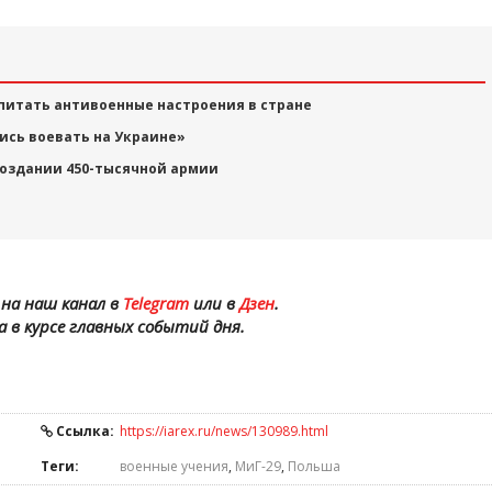
итать антивоенные настроения в стране
ись воевать на Украине»
создании 450-тысячной армии
на наш канал в
Telegram
или в
Дзен
.
а в курсе главных событий дня.
Ссылка:
https://iarex.ru/news/130989.html
Теги:
военные учения
,
МиГ-29
,
Польша