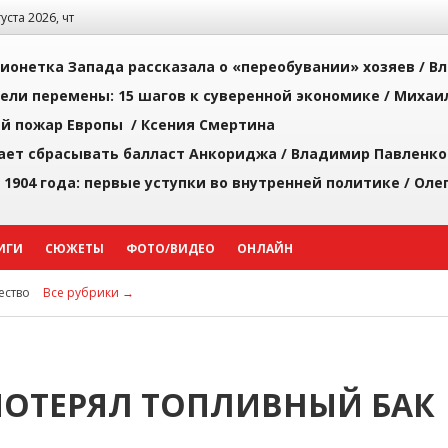
густа 2026, чт
ионетка Запада рассказала о «переобувании» хозяев /
Вл
рели перемены: 15 шагов к суверенной экономике /
Михаи
й пожар Европы /
Ксения Смертина
ает сбрасывать балласт Анкориджа /
Владимир Павленко
 1904 года: первые уступки во внутренней политике /
Оле
ИГИ
СЮЖЕТЫ
ФОТО/ВИДЕО
ОНЛАЙН
ство
Все рубрики →
ПОТЕРЯЛ ТОПЛИВНЫЙ БАК