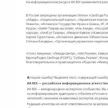
На информационном ресурсе ИА REX применяются рек
В России запрещены организации Легион «Свобода Росси
«Айдар», «Национальный корпус», «Украинская повстанч
Леванта», «Исламское Государство Ирака и Шама», ИГ,
Нусра», «Хайят Тахрир-аш-Шам», «Аль-Каида», «Аш-Шаб
народа», «Хизб ут-Тахрир», «Имарат Кавказ» («Кавказс
партия Туркестана», «Исламское движение Узбекистана
Степана Бандеры», «Организация украинских национал
«Голос Америки», «Левада-Центр», «Idel.Реалии», Кавка
Европа/Радио Свобода (PCE/PC), "Сибирь.Реалии", Фонд 
благотворительное и правозащитное общество «Мемор
Нашли ошибку? Выделите текст, содержащий ошибку
ИА REX — российское информационное агентство
ИА REX — международное экспертное сообщество. Мы
на информирование аудитории о событиях в России и
читателей с мнением независимых экспертов, их реакци
Редакция агентства не несёт ответственности за матер