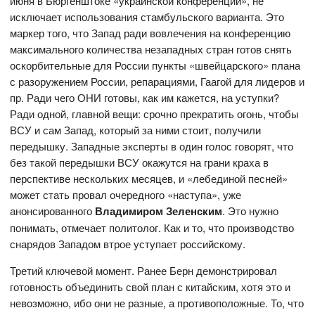
июня в Бюргенштоке «украинской конференции», не
исключает использования стамбульского варианта. Это
маркер того, что Запад ради вовлечения на конференцию
максимального количества незападных стран готов снять
оскорбительные для России пункты «швейцарского» плана
с разоружением России, репарациями, Гаагой для лидеров и
пр. Ради чего ОНИ готовы, как им кажется, на уступки?
Ради одной, главной вещи: срочно прекратить огонь, чтобы
ВСУ и сам Запад, который за ними стоит, получили
передышку. Западные эксперты в один голос говорят, что
без такой передышки ВСУ окажутся на грани краха в
перспективе нескольких месяцев, и «лебединой песней»
может стать провал очередного «наступа», уже
анонсированного
Владимиром Зеленским
. Это нужно
понимать, отмечает политолог. Как и то, что производство
снарядов Западом втрое уступает российскому.
Третий ключевой момент. Ранее Берн демонстрировал
готовность объединить свой план с китайским, хотя это и
невозможно, ибо они не разные, а противоположные. То, что