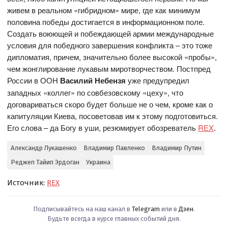
живем в реальном «гибридном» мире, где как минимум
половина победы достигается в информационном поле.
Создать воюющей и побеждающей армии международные
условия для победного завершения конфликта – это тоже
дипломатия, причем, значительно более высокой «пробы»,
чем жонглирование лукавым миротворчеством. Постпред
России в ООН
Василий Небензя
уже предупредил
западных «коллег» по совбезовскому «цеху», что
договариваться скоро будет больше не о чем, кроме как о
капитуляции Киева, посоветовав им к этому подготовиться.
Его слова – да Богу в уши, резюмирует обозреватель
REX
.
Александр Лукашенко
Владимир Павленко
Владимир Путин
Реджеп Тайип Эрдоган
Украина
Источник:
REX
Подписывайтесь на наш канал в
Telegram
или в
Дзен
.
Будьте всегда в курсе главных событий дня.