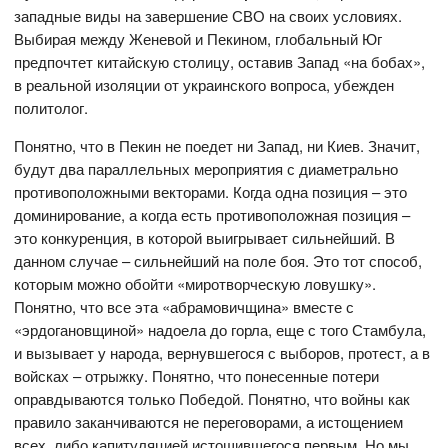
западные виды на завершение СВО на своих условиях.
Выбирая между Женевой и Пекином, глобальный Юг
предпочтет китайскую столицу, оставив Запад «на бобах»,
в реальной изоляции от украинского вопроса, убежден
политолог.
Понятно, что в Пекин не поедет ни Запад, ни Киев. Значит,
будут два параллельных мероприятия с диаметрально
противоположными векторами. Когда одна позиция – это
доминирование, а когда есть противоположная позиция –
это конкуренция, в которой выигрывает сильнейший. В
данном случае – сильнейший на поле боя. Это тот способ,
которым можно обойти «миротворческую ловушку».
Понятно, что все эта «абрамовичщина» вместе с
«эрдогановщиной» надоела до горла, еще с того Стамбула,
и вызывает у народа, вернувшегося с выборов, протест, а в
войсках – отрыжку. Понятно, что понесенные потери
оправдываются только Победой. Понятно, что войны как
правило заканчиваются не переговорами, а истощением
всех, либо капитуляцией истощившегося первым. Но мы