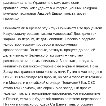
разговаривать на Украине не с кем, даже если
правительство, как судачат в информационных Telegram-
кулуарах, возглавит
Андрей Ермак
, констатирует
Павленко.
Понимают ли в Кремле эту игру? Понимают! Сто процентов!
Какую задачу решают такими маневрами? Две, даже три
задачи. Во-первых, не дать обвинить Россию в подрыве
«миротворческого» процесса и продолжении
кровопролития. Во-вторых, затянуть процесс до полной
делегитимации Зеленского; аргумент – «не с кем
разговаривать» - самый сильный. В-третьих, передать
инициативу китайской стороне с ее мирным планом. Пока
Запад выстраивает свои конструкции, Путин в мае поедет в
Пекин. И там ожидается прорыв, об этом говорят источники
и в Москве, и в китайской столице. Понимаем? Как СВО
стала тем «ломом», что опрокинула западный проект
«ковид», так альтернативное миротворческое мероприятие
в Пекине, если оно будет объявлено по итогам переговоров
Путина и китайского лидера
Си Цзиньпина
,
опрокинет