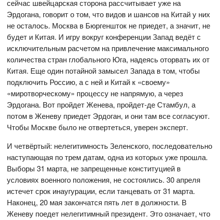
сейчас швейцарская сторона рассчитывает уже на
Эрдогана, говорит о том, что видов и шансов на Китай у них
не осталось. Москва в Бюргеншток не приедет, а значит, не
будет и Китая. И игру вокруг конференции Запад ведёт с
исключительным расчетом на привлечение максимального
количества стран глобального Юга, надеясь оторвать их от
Китая. Еще один потайной замысел Запада в том, чтобы
подключить Россию, а с ней и Китай к «своему»
«миротворческому» процессу не напрямую, а через
Эрдогана. Вот пройдет Женева, пройдет-де Стамбул, а
потом в Женеву приедет Эрдоган, и они там все согласуют.
Чтобы Москве было не отвертеться, уверен эксперт.
И четвёртый: нелегитимность Зеленского, последовательно
наступающая по трем датам, одна из которых уже прошла.
Выборы 31 марта, не запрещенные конституцией в
условиях военного положения, не состоялись. 30 апреля
истечет срок инаугурации, если танцевать от 31 марта.
Наконец, 20 мая закончатся пять лет в должности. В
Женеву поедет нелегитимный президент. Это означает, что