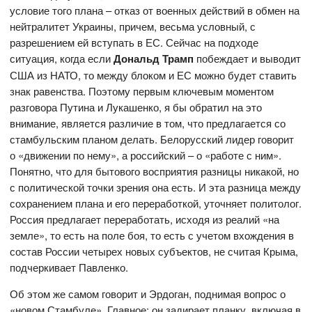
условие того плана – отказ от военных действий в обмен на
нейтралитет Украины, причем, весьма условный, с
разрешением ей вступать в ЕС. Сейчас на подходе
ситуация, когда если
Дональд Трамп
побеждает и выводит
США из НАТО, то между блоком и ЕС можно будет ставить
знак равенства. Поэтому первым ключевым моментом
разговора Путина и Лукашенко, я бы обратил на это
внимание, является различие в том, что предлагается со
стамбульским планом делать. Белорусский лидер говорит
о «движении по нему», а российский – о «работе с ним».
Понятно, что для бытового восприятия разницы никакой, но
с политической точки зрения она есть. И эта разница между
сохранением плана и его переработкой, уточняет политолог.
Россия предлагает переработать, исходя из реалий «на
земле», то есть на поле боя, то есть с учетом вхождения в
состав России четырех новых субъектов, не считая Крыма,
подчеркивает Павленко.
Об этом же самом говорит и Эрдоган, поднимая вопрос о
«новом Стамбуле». Главное: он задирает планку, включая в