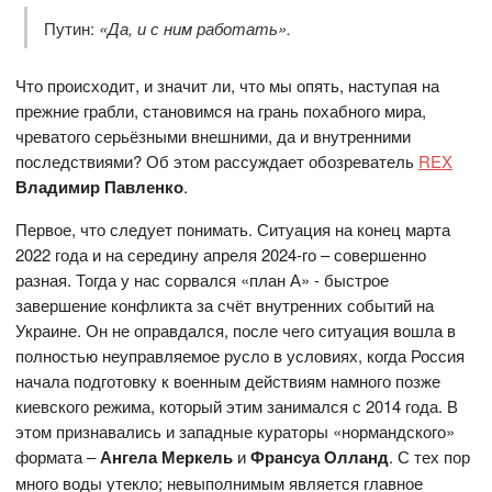
Путин:
«Да, и с ним работать».
Что происходит, и значит ли, что мы опять, наступая на
прежние грабли, становимся на грань похабного мира,
чреватого серьёзными внешними, да и внутренними
последствиями? Об этом рассуждает обозреватель
REX
Владимир Павленко
.
Первое, что следует понимать. Ситуация на конец марта
2022 года и на середину апреля 2024-го – совершенно
разная. Тогда у нас сорвался «план А» - быстрое
завершение конфликта за счёт внутренних событий на
Украине. Он не оправдался, после чего ситуация вошла в
полностью неуправляемое русло в условиях, когда Россия
начала подготовку к военным действиям намного позже
киевского режима, который этим занимался с 2014 года. В
этом признавались и западные кураторы «нормандского»
формата –
Ангела Меркель
и
Франсуа Олланд
. С тех пор
много воды утекло; невыполнимым является главное